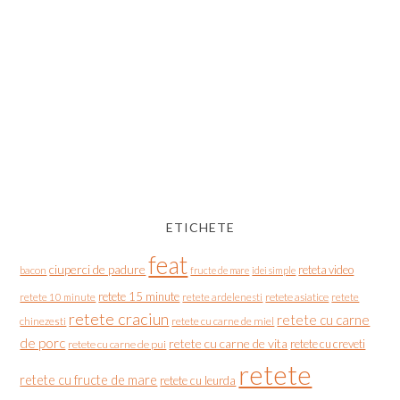
ETICHETE
feat
ciuperci de padure
reteta video
bacon
fructe de mare
idei simple
retete 15 minute
retete asiatice
retete
retete 10 minute
retete ardelenesti
retete craciun
retete cu carne
chinezesti
retete cu carne de miel
de porc
retete cu carne de vita
retete cu creveti
retete cu carne de pui
retete
retete cu fructe de mare
retete cu leurda