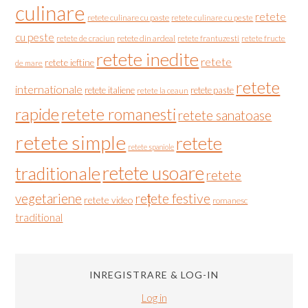
culinare
retete
retete culinare cu paste
retete culinare cu peste
cu peste
retete de craciun
retete din ardeal
retete frantuzesti
retete fructe
retete inedite
retete
retete ieftine
de mare
retete
internationale
retete italiene
retete paste
retete la ceaun
rapide
retete romanesti
retete sanatoase
retete simple
retete
retete spaniole
retete usoare
traditionale
retete
vegetariene
rețete festive
retete video
romanesc
traditional
INREGISTRARE & LOG-IN
Log in