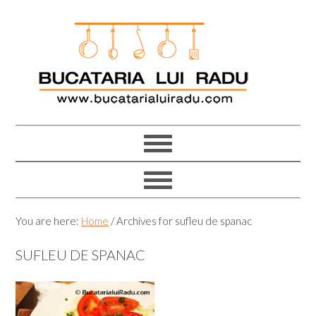
Skip
Skip
Skip
Skip
to
to
to
to
primary
main
primary
footer
navigation
content
sidebar
You are here:
Home
/
Archives for sufleu de spanac
SUFLEU DE SPANAC