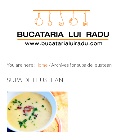
Skip
Skip
Skip
Skip
to
to
to
to
primary
main
primary
footer
navigation
content
sidebar
You are here:
Home
/
Archives for supa de leustean
SUPA DE LEUSTEAN