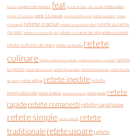
feat
ciuperci de padure
reteta video
bacon
fructe de mare
idei simple
retete 15 minute
retete asiatice
retete
retete 10 minute
retete ardelenesti
retete craciun
retete cu carne
chinezesti
retete cu carne de miel
de porc
retete cu carne de vita
retete cu creveti
retete cu carne de pui
retete
retete cu fructe de mare
retete cu leurda
culinare
retete
retete culinare cu paste
retete culinare cu peste
cu peste
retete de craciun
retete din ardeal
retete frantuzesti
retete fructe
retete inedite
retete
retete ieftine
de mare
retete
internationale
retete italiene
retete paste
retete la ceaun
rapide
retete romanesti
retete sanatoase
retete simple
retete
retete spaniole
retete usoare
traditionale
retete