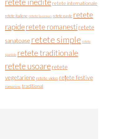
retete inedite
retete internationale
retete
retete italiene
retete paste
retete la ceaun
rapide
retete romanesti
retete
retete simple
sanatoase
retete
retete traditionale
spaniole
retete usoare
retete
vegetariene
rețete festive
retete video
traditional
romanesc