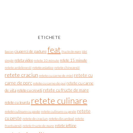
ETICHETE
feat
ciuperci de padure
bacon
fructe de mare
idei
reteta video
retete 15 minute
simple
retete 10 minute
retete asiatice
retete chinezesti
retete ardelenesti
retete craciun
retete cu
retete cu carne de miel
carne de porc
retete cu carne
retete cu carne de pui
de vita
retete cu fructe de mare
retete cu creveti
retete culinare
retete cu leurda
retete
retete culinare cu paste
retete culinare cu peste
cu peste
retete de craciun
retete din ardeal
retete
retete ieftine
frantuzesti
retete fructe de mare