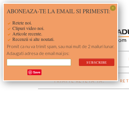
Skip
Skip
Skip
Skip
ABONEAZA-TE LA EMAIL SI PRIMESTI:
to
to
to
to
primary
main
primary
footer
Retete noi.
navigation
content
sidebar
Clipuri video noi.
Articole recente.
Recenzii si alte noutati.
Promit ca nu va trimit spam, sau mai mult de 2 mailuri lunar.
Adaugati adresa de email mai jos:
ACASA
RETETE
Save
TRIMITE RETETA TA!
RET