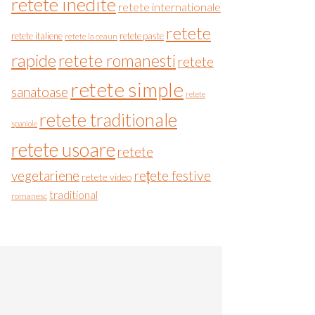
retete inedite
retete internationale
retete
retete italiene
retete paste
retete la ceaun
rapide
retete romanesti
retete
retete simple
sanatoase
retete
retete traditionale
spaniole
retete usoare
retete
vegetariene
rețete festive
retete video
traditional
romanesc