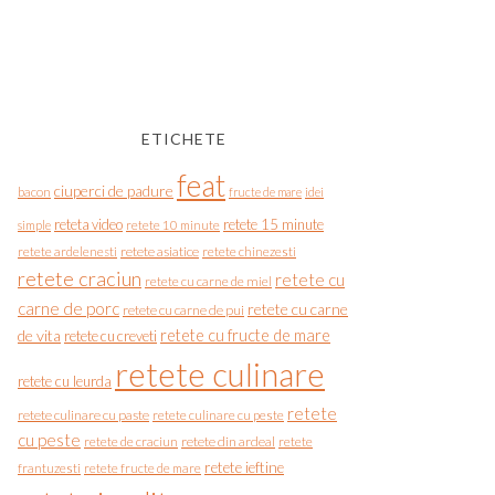
ETICHETE
feat
ciuperci de padure
bacon
fructe de mare
idei
reteta video
retete 15 minute
simple
retete 10 minute
retete asiatice
retete chinezesti
retete ardelenesti
retete craciun
retete cu
retete cu carne de miel
carne de porc
retete cu carne
retete cu carne de pui
de vita
retete cu fructe de mare
retete cu creveti
retete culinare
retete cu leurda
retete
retete culinare cu paste
retete culinare cu peste
cu peste
retete de craciun
retete din ardeal
retete
retete ieftine
frantuzesti
retete fructe de mare