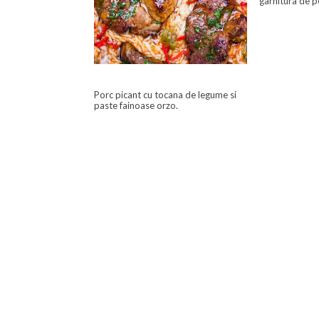
garnitura de p
Porc picant cu tocana de legume si
paste fainoase orzo.