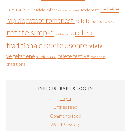
retete
internationale
retete italiene
retete paste
retete la ceaun
rapide
retete romanesti
retete sanatoase
retete simple
retete
retete spaniole
retete usoare
traditionale
retete
vegetariene
rețete festive
retete video
romanesc
traditional
INREGISTRARE & LOG-IN
Log in
Entries feed
Comments feed
WordPress.org