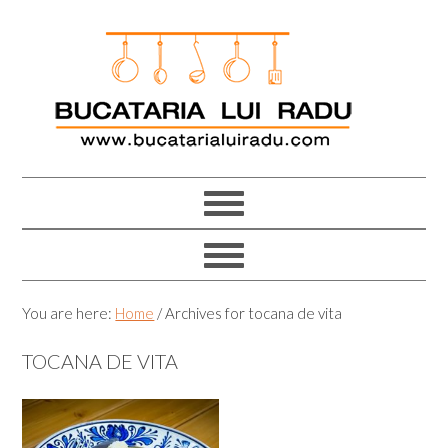
Skip
Skip
Skip
Skip
to
to
to
to
primary
main
primary
footer
navigation
content
sidebar
You are here:
Home
/
Archives for tocana de vita
TOCANA DE VITA