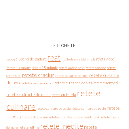
ETICHETE
feat
ciuperci de padure
reteta video
bacon
fructe de mare
idei simple
retete 15 minute
retete asiatice
retete
retete 10 minute
retete ardelenesti
retete craciun
retete cu carne
chinezesti
retete cu carne de miel
de porc
retete cu carne de vita
retete cu creveti
retete cu carne de pui
retete
retete cu fructe de mare
retete cu leurda
culinare
retete
retete culinare cu paste
retete culinare cu peste
cu peste
retete de craciun
retete din ardeal
retete frantuzesti
retete fructe
retete inedite
retete
retete ieftine
de mare