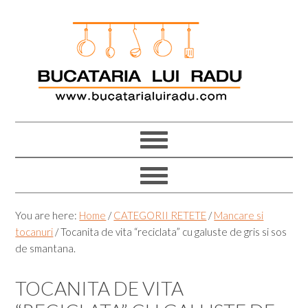
Skip
Skip
Skip
Skip
to
to
to
to
primary
main
primary
footer
navigation
content
sidebar
You are here:
Home
/
CATEGORII RETETE
/
Mancare si
tocanuri
/
Tocanita de vita “reciclata” cu galuste de gris si sos
de smantana.
TOCANITA DE VITA