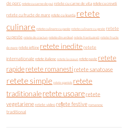
de porc
retete cu carne de vita
retete cu creveti
retete cu carne de pui
retete
retete cu fructe de mare
retete cu leurda
culinare
retete
retete culinare cu paste
retete culinare cu peste
cu peste
retete de craciun
retete din ardeal
retete frantuzesti
retete fructe
retete inedite
retete
retete ieftine
de mare
retete
internationale
retete italiene
retete paste
retete la ceaun
rapide
retete romanesti
retete sanatoase
retete simple
retete
retete spaniole
retete usoare
traditionale
retete
vegetariene
rețete festive
retete video
romanesc
traditional