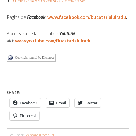
Pulpe de rata cu mancarica de linte rosie.
Pagina de
Facebook
:
www.facebook.com/bucatarialuiradu
.
Aboneaza-te la canalul de
Youtube
aici:
www.youtube.com/Bucatarialuiradu
.
Copyright secured by Digiprove
SHARE:
Facebook
Email
Twitter
Pinterest
Filed Under:
Mancare si tocanuri