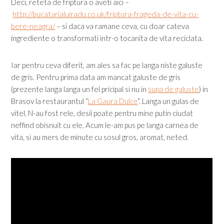
Deci, reteta de friptura o aveti aici –
http://bucatarialuiradu.co.uk/friptura-frageda-de-vita-cu-
bere-neagra/
– si daca va ramane ceva, cu doar cateva
ingrediente o transformati intr-o tocanita de vita reciclata.
Iar pentru ceva diferit, am ales sa fac pe langa niste galuste
de gris. Pentru prima data am mancat galuste de gris
(prezente langa langa un fel pricipal si nu in
supa de galuste
) in
Brasov la restaurantul “
La Gaura Dulce
“. Langa un gulas de
vitel. N-au fost rele, desii poate pentru mine putin ciudat
neffind obisnuit cu ele. Acum le-am pus pe langa carnea de
vita, si au mers de minute cu sosul gros, aromat, neted.