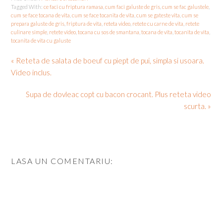
Tagged With:
ce faci cu friptura ramasa
,
cum faci galuste de gris
,
cum se fac galustele
,
cum se face tocana de vita
,
cum se face tocanita de vita
,
cum se gateste vita
,
cum se
prepara galuste de gris
,
friptura de vita
,
reteta video
,
retete cu carne de vita
,
retete
culinare simple
,
retete video
,
tocana cu sos de smantana
,
tocana de vita
,
tocanita de vita
,
tocanita de vita cu galuste
« Reteta de salata de boeuf cu piept de pui, simpla si usoara.
Video inclus.
Supa de dovleac copt cu bacon crocant. Plus reteta video
scurta. »
LASA UN COMENTARIU: