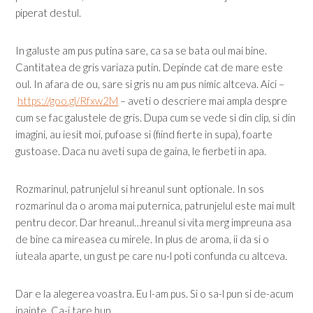
piperat destul.
In galuste am pus putina sare, ca sa se bata oul mai bine.
Cantitatea de gris variaza putin. Depinde cat de mare este
oul. In afara de ou, sare si gris nu am pus nimic altceva. Aici –
https://goo.gl/Rfxw2M
– aveti o descriere mai ampla despre
cum se fac galustele de gris. Dupa cum se vede si din clip, si din
imagini, au iesit moi, pufoase si (fiind fierte in supa), foarte
gustoase. Daca nu aveti supa de gaina, le fierbeti in apa.
Rozmarinul, patrunjelul si hreanul sunt optionale. In sos
rozmarinul da o aroma mai puternica, patrunjelul este mai mult
pentru decor. Dar hreanul…hreanul si vita merg impreuna asa
de bine ca mireasea cu mirele. In plus de aroma, ii da si o
iuteala aparte, un gust pe care nu-l poti confunda cu altceva.
Dar e la alegerea voastra. Eu l-am pus. Si o sa-l pun si de-acum
inainte. Ca-i tare bun.