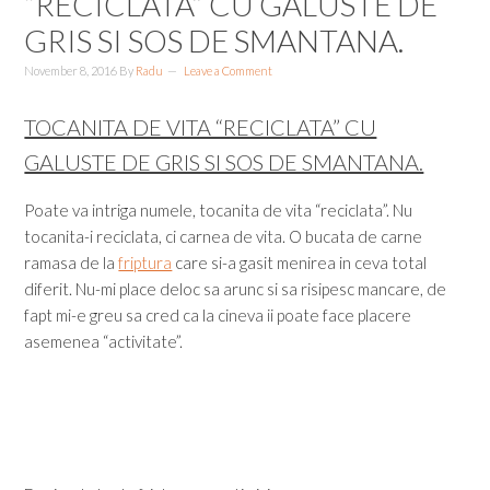
“RECICLATA” CU GALUSTE DE
GRIS SI SOS DE SMANTANA.
November 8, 2016
By
Radu
Leave a Comment
TOCANITA DE VITA “RECICLATA” CU
GALUSTE DE GRIS SI SOS DE SMANTANA.
Poate va intriga numele, tocanita de vita “reciclata”. Nu
tocanita-i reciclata, ci carnea de vita. O bucata de carne
ramasa de la
friptura
care si-a gasit menirea in ceva total
diferit. Nu-mi place deloc sa arunc si sa risipesc mancare, de
fapt mi-e greu sa cred ca la cineva ii poate face placere
asemenea “activitate”.