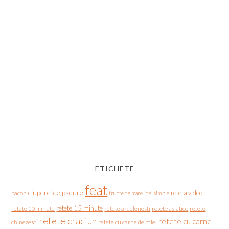
ETICHETE
feat
ciuperci de padure
reteta video
bacon
fructe de mare
idei simple
retete 15 minute
retete asiatice
retete
retete 10 minute
retete ardelenesti
retete craciun
retete cu carne
chinezesti
retete cu carne de miel