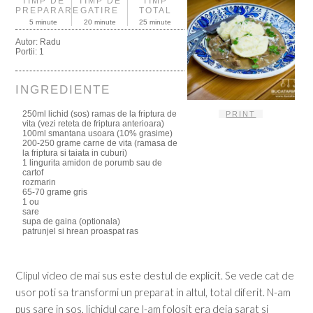
TIMP DE
TIMP DE
TIMP
PREPARARE
GATIRE
TOTAL
5 minute
20 minute
25 minute
Autor:
Radu
Portii:
1
INGREDIENTE
250ml lichid (sos) ramas de la friptura de
PRINT
vita (vezi reteta de friptura anterioara)
100ml smantana usoara (10% grasime)
200-250 grame carne de vita (ramasa de
la friptura si taiata in cuburi)
1 lingurita amidon de porumb sau de
cartof
rozmarin
65-70 grame gris
1 ou
sare
supa de gaina (optionala)
patrunjel si hrean proaspat ras
Clipul video de mai sus este destul de explicit. Se vede cat de
usor poti sa transformi un preparat in altul, total diferit. N-am
pus sare in sos, lichidul care l-am folosit era deja sarat si