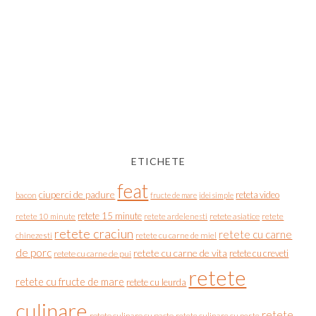
ETICHETE
feat
ciuperci de padure
reteta video
bacon
fructe de mare
idei simple
retete 15 minute
retete asiatice
retete
retete 10 minute
retete ardelenesti
retete craciun
retete cu carne
chinezesti
retete cu carne de miel
de porc
retete cu carne de vita
retete cu creveti
retete cu carne de pui
retete
retete cu fructe de mare
retete cu leurda
culinare
retete
retete culinare cu paste
retete culinare cu peste