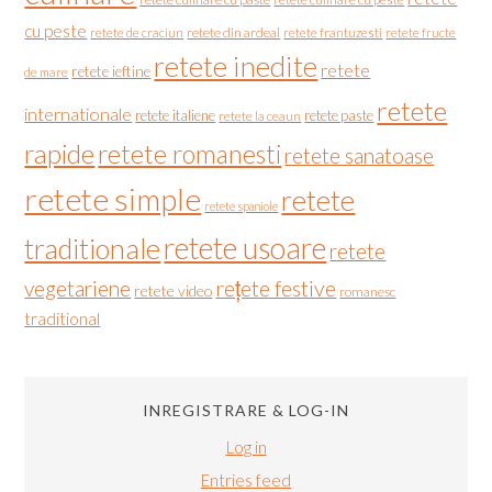
cu peste
retete de craciun
retete din ardeal
retete frantuzesti
retete fructe
retete inedite
retete
retete ieftine
de mare
retete
internationale
retete italiene
retete paste
retete la ceaun
rapide
retete romanesti
retete sanatoase
retete simple
retete
retete spaniole
retete usoare
traditionale
retete
vegetariene
rețete festive
retete video
romanesc
traditional
INREGISTRARE & LOG-IN
Log in
Entries feed