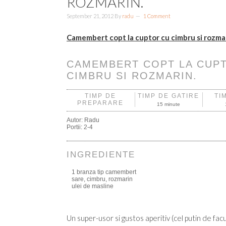
ROZMARIN.
September 21, 2012
By
radu
1 Comment
Camembert copt la cuptor cu cimbru si rozmar
CAMEMBERT COPT LA CUP
CIMBRU SI ROZMARIN.
TIMP DE
TIMP DE GATIRE
TI
PREPARARE
15 minute
Autor:
Radu
Portii:
2-4
INGREDIENTE
1 branza tip camembert
sare, cimbru, rozmarin
ulei de masline
Un super-usor si gustos aperitiv (cel putin de fa