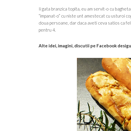
Ii gata branzica topita, eu am servit-o cu bagheta 
“impanat-o” cu niste unt amestecat cu usturoi copt
doua persoane, dar daca aveti ceva satios ca fel pr
pentru 4.
Alte idei, imagini, discutii pe Facebook desig