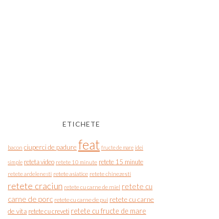
ETICHETE
feat
ciuperci de padure
bacon
fructe de mare
idei
reteta video
retete 15 minute
simple
retete 10 minute
retete asiatice
retete chinezesti
retete ardelenesti
retete craciun
retete cu
retete cu carne de miel
carne de porc
retete cu carne
retete cu carne de pui
de vita
retete cu fructe de mare
retete cu creveti