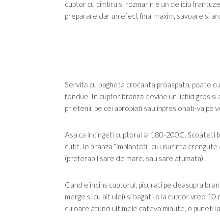
cuptor cu cimbru si rozmarin e un deliciu frantuz
preparare dar un efect final maxim, savoare si a
Servita cu bagheta crocanta proaspata, poate cu be
fondue. In cuptor branza devine un lichid gros s
prietenii, pe cei apropiati sau inpresionati-va pe v
Asa ca incingeti cuptorul la 180-200C. Scoateti br
cutit. In branza “implantati” cu usurinta crengute
(preferabil sare de mare, sau sare afumata).
Cand e incins cuptorul, picurati pe deasupra branz
merge si cu alt ulei) si bagati-o la cuptor vreo 1
culoare atunci ultimele cateva minute, o puneti la g