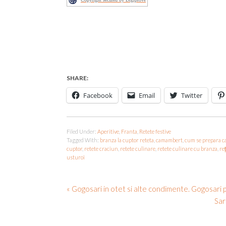
SHARE:
Facebook
Email
Twitter
Filed Under:
Aperitive
,
Franta
,
Retete festive
Tagged With:
branza la cuptor reteta
,
camambert
,
cum se prepara c
cuptor
,
retete craciun
,
retete culinare
,
retete culinare cu branza
,
reț
usturoi
« Gogosari in otet si alte condimente. Gogosari p
Sar