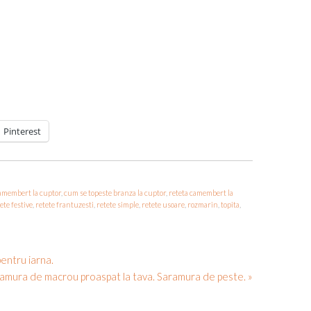
Pinterest
amembert la cuptor
,
cum se topeste branza la cuptor
,
reteta camembert la
ete festive
,
retete frantuzesti
,
retete simple
,
retete usoare
,
rozmarin
,
topita
,
entru iarna.
amura de macrou proaspat la tava. Saramura de peste. »