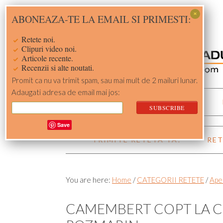
Skip
Skip
Skip
Skip
ABONEAZA-TE LA EMAIL SI PRIMESTI:
to
to
to
to
primary
main
primary
footer
Retete noi.
navigation
content
sidebar
Clipuri video noi.
Articole recente.
Recenzii si alte noutati.
Promit ca nu va trimit spam, sau mai mult de 2 mailuri lunar.
Adaugati adresa de email mai jos:
ACASA
RETETE
Save
TRIMITE RETETA TA!
RET
You are here:
Home
/
CATEGORII RETETE
/
Aper
CAMEMBERT COPT LA C