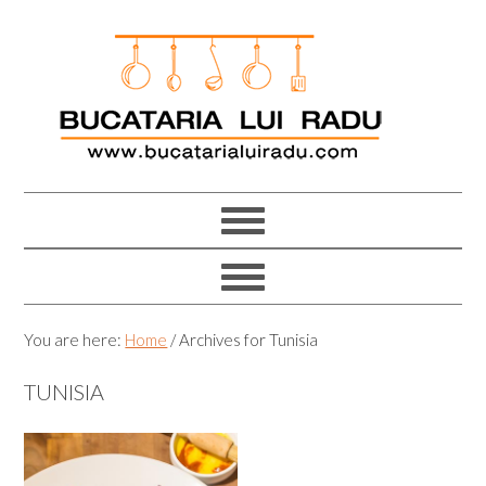
Skip
Skip
Skip
Skip
to
to
to
to
primary
main
primary
footer
navigation
content
sidebar
You are here:
Home
/
Archives for Tunisia
TUNISIA