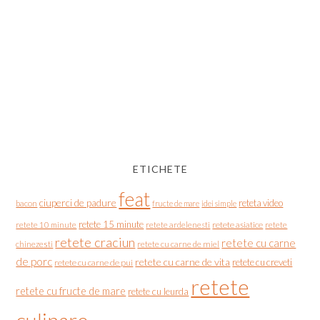
ETICHETE
feat
ciuperci de padure
reteta video
bacon
fructe de mare
idei simple
retete 15 minute
retete asiatice
retete
retete 10 minute
retete ardelenesti
retete craciun
retete cu carne
chinezesti
retete cu carne de miel
de porc
retete cu carne de vita
retete cu creveti
retete cu carne de pui
retete
retete cu fructe de mare
retete cu leurda