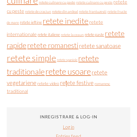
culinare
retete
retete culinare cu paste
retete culinare cu peste
cu peste
retete de craciun
retete din ardeal
retete frantuzesti
retete fructe
retete inedite
retete
retete ieftine
de mare
retete
internationale
retete italiene
retete paste
retete la ceaun
rapide
retete romanesti
retete sanatoase
retete simple
retete
retete spaniole
retete usoare
traditionale
retete
vegetariene
rețete festive
retete video
romanesc
traditional
INREGISTRARE & LOG-IN
Log in
Entries feed