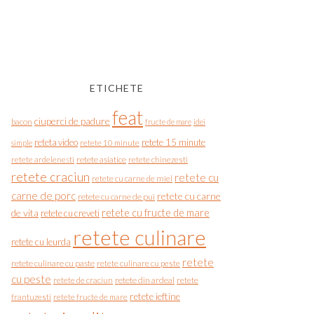
ETICHETE
feat
ciuperci de padure
bacon
fructe de mare
idei
reteta video
retete 15 minute
simple
retete 10 minute
retete asiatice
retete chinezesti
retete ardelenesti
retete craciun
retete cu
retete cu carne de miel
carne de porc
retete cu carne
retete cu carne de pui
de vita
retete cu fructe de mare
retete cu creveti
retete culinare
retete cu leurda
retete
retete culinare cu paste
retete culinare cu peste
cu peste
retete de craciun
retete din ardeal
retete
retete ieftine
frantuzesti
retete fructe de mare