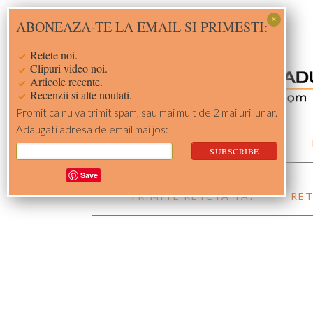
Skip
Skip
Skip
Skip
ABONEAZA-TE LA EMAIL SI PRIMESTI:
to
to
to
to
primary
main
primary
footer
Retete noi.
navigation
content
sidebar
Clipuri video noi.
Articole recente.
Recenzii si alte noutati.
Promit ca nu va trimit spam, sau mai mult de 2 mailuri lunar.
Adaugati adresa de email mai jos:
ACASA
RETETE
Save
TRIMITE RETETA TA!
RET