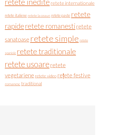
retete inedite
retete internationale
retete
retete italiene
retete paste
retete la ceaun
rapide
retete romanesti
retete
retete simple
sanatoase
retete
retete traditionale
spaniole
retete usoare
retete
vegetariene
rețete festive
retete video
traditional
romanesc