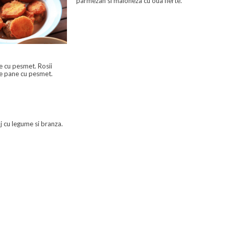
parmezan si maioneza cu oua fierte.
 cu pesmet. Rosii
te pane cu pesmet.
aj cu legume si branza.