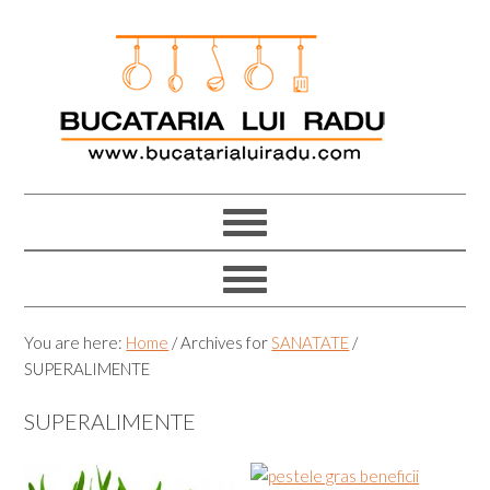
Skip
Skip
Skip
Skip
to
to
to
to
primary
main
primary
footer
navigation
content
sidebar
You are here:
Home
/
Archives for
SANATATE
/
SUPERALIMENTE
SUPERALIMENTE