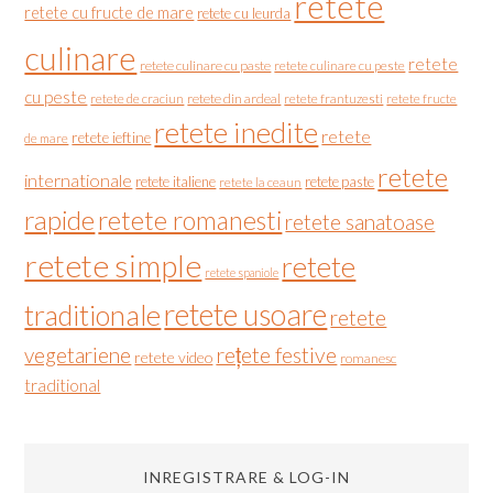
retete
retete cu fructe de mare
retete cu leurda
culinare
retete
retete culinare cu paste
retete culinare cu peste
cu peste
retete de craciun
retete din ardeal
retete frantuzesti
retete fructe
retete inedite
retete
retete ieftine
de mare
retete
internationale
retete italiene
retete paste
retete la ceaun
rapide
retete romanesti
retete sanatoase
retete simple
retete
retete spaniole
retete usoare
traditionale
retete
vegetariene
rețete festive
retete video
romanesc
traditional
INREGISTRARE & LOG-IN