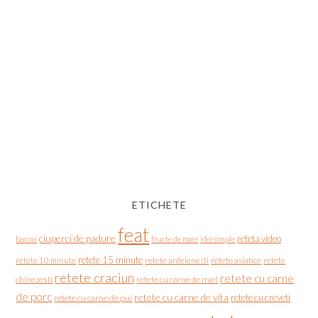
ETICHETE
feat
ciuperci de padure
reteta video
bacon
fructe de mare
idei simple
retete 15 minute
retete asiatice
retete
retete 10 minute
retete ardelenesti
retete craciun
retete cu carne
chinezesti
retete cu carne de miel
de porc
retete cu carne de vita
retete cu creveti
retete cu carne de pui