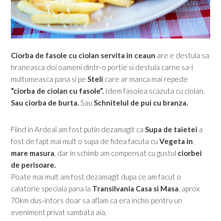
Ciorba de fasole cu ciolan servita in ceaun
are e destula sa
hraneasca doi oameni dintr-o portie si destula carne sa-l
multumeasca pana si pe
Steli
care ar manca mai repede
“ciorba de ciolan cu fasole”.
Idem fasolea scazuta cu ciolan.
Sau ciorba de burta.
Sau
Schnitelul de pui cu branza.
Fiind in Ardeal am fost putin dezamagit ca
Supa de taietei
a
fost de fapt mai mult o supa de fidea facuta cu
Vegeta in
mare masura
, dar in schimb am compensat cu gustul
ciorbei
de perisoare.
Poate mai mult am fost dezamagit dupa ce am facut o
calatorie speciala pana la
Transilvania Casa si Masa
, aprox
70km dus-intors doar sa aflam ca era inchis pentru un
eveniment privat sambata aia.