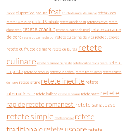
feat
ciuperci de padure
reteta video
bacon
fructe de mare
idei simple
retete 15 minute
retete asiatice
retete
retete 10 minute
retete ardelenesti
retete craciun
retete cu carne
chinezesti
retete cu carne de miel
de porc
retete cu carne de vita
retete cu creveti
retete cu carne de pui
retete
retete cu fructe de mare
retete cu leurda
culinare
retete
retete culinare cu paste
retete culinare cu peste
cu peste
retete de craciun
retete din ardeal
retete frantuzesti
retete fructe
retete inedite
retete
retete ieftine
de mare
retete
internationale
retete italiene
retete paste
retete la ceaun
rapide
retete romanesti
retete sanatoase
retete simple
retete
retete spaniole
retete usoare
traditionale
retete