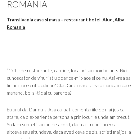
ROMANIA
Transilvania casa si masa – restaurant hotel. Aiud, Alba,
Romania
“Critic de restaurante, cantine, localuri sau bombe nu-s. Nici
cunoscator de vinuri stiu doar ce-mi place si ce nu. Asi vrea sa
fiu un mare critic culinar? Clar. Cine n-are vrea o munca in care
mananci, bei si-ti dai cu parerea?
Eu unul da. Dar nu-s. Asa ca luati comentariile de mai jos ca
atare, ca o experienta personala prin locurile unde am trecut.
Si daca sunteti sau nu de acord, daca ar trebui incercat
altceva sau altundeva, daca aveti ceva de zis, scrieti mai jos la