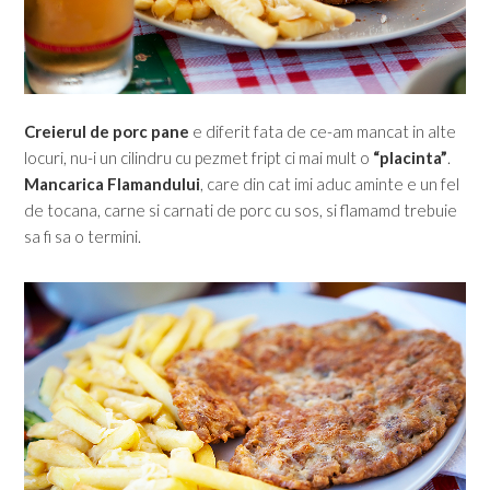
Creierul de porc pane
e diferit fata de ce-am mancat in alte
locuri, nu-i un cilindru cu pezmet fript ci mai mult o
“placinta”
.
Mancarica Flamandului
, care din cat imi aduc aminte e un fel
de tocana, carne si carnati de porc cu sos, si flamamd trebuie
sa fi sa o termini.