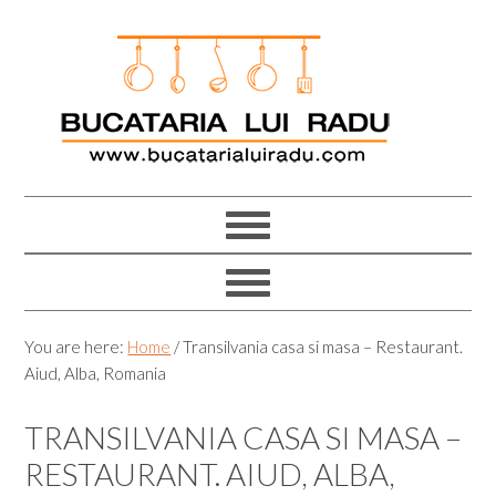
Skip
Skip
Skip
Skip
to
to
to
to
primary
main
primary
footer
navigation
content
sidebar
You are here:
Home
/
Transilvania casa si masa – Restaurant.
Aiud, Alba, Romania
TRANSILVANIA CASA SI MASA –
RESTAURANT. AIUD, ALBA,