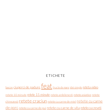
ETICHETE
feat
ciuperci de padure
reteta video
bacon
fructe de mare
idei simple
retete 15 minute
retete asiatice
retete
retete 10 minute
retete ardelenesti
retete craciun
retete cu carne
chinezesti
retete cu carne de miel
de porc
retete cu carne de vita
retete cu creveti
retete cu carne de pui