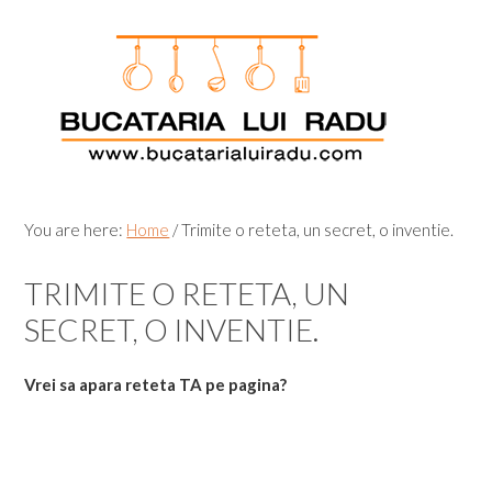
Skip
Skip
Skip
Skip
to
to
to
to
primary
main
primary
footer
navigation
content
sidebar
You are here:
Home
/
Trimite o reteta, un secret, o inventie.
TRIMITE O RETETA, UN
SECRET, O INVENTIE.
Vrei sa apara reteta TA pe pagina?