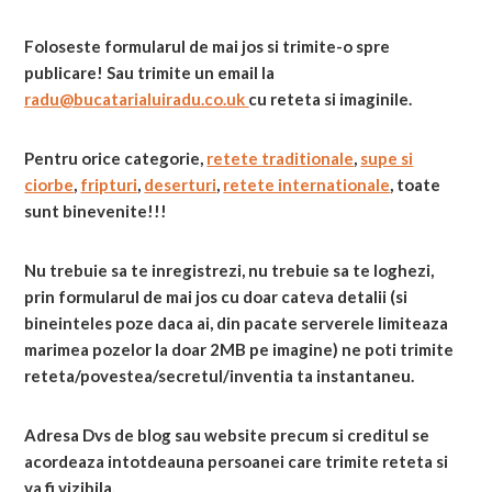
Foloseste formularul de mai jos si trimite-o spre
publicare! Sau trimite un email la
radu@bucatarialuiradu.co.uk
cu reteta si imaginile.
Pentru orice categorie,
retete traditionale
,
supe si
ciorbe
,
fripturi
,
deserturi
,
retete internationale
, toate
sunt binevenite!!!
Nu trebuie sa te inregistrezi, nu trebuie sa te loghezi,
prin formularul de mai jos cu doar cateva detalii (si
bineinteles poze daca ai, din pacate serverele limiteaza
marimea pozelor la doar 2MB pe imagine) ne poti trimite
reteta/povestea/secretul/inventia ta instantaneu.
Adresa Dvs de blog sau website precum si creditul se
acordeaza intotdeauna persoanei care trimite reteta si
va fi vizibila.