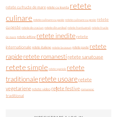
retete
retete cu fructe de mare
retete cu leurda
culinare
retete
retete culinare cu paste
retete culinare cu peste
cu peste
retete de craciun
retete din ardeal
retete frantuzesti
retete fructe
retete inedite
retete
retete ieftine
de mare
retete
internationale
retete italiene
retete paste
retete la ceaun
rapide
retete romanesti
retete sanatoase
retete simple
retete
retete spaniole
retete usoare
traditionale
retete
vegetariene
rețete festive
retete video
romanesc
traditional