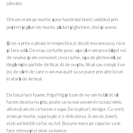
Liliecilor.
Oricum eram pe munte, șase handralai tineri, umblând prin
peșteri și găuri de munte, păduri și ghetare, chei și avene.
Și ne-a prins o ploaie în respectiva zi, decât mocaneasca, rece
și tare udă. Da erau corturile puse, așa că n-am prea băgat noi
de seama, și am consumat ceva rachie, așa de plictiseală, pe
lângă niște partide de filcai. Ai de nu știu, filcaii sau colopii, ii un
joc de cărti de care n-am mai auzit sa se joace prin alte locuri
în afară de Ardeal.
Da tuica face foame, frigul frig și (cum de ne-am hotărât să
facem deasta nu știu, poate ca nu mai aveam în rucsaci nimic
altceva) am zis ca facem o supa. De la plicuri, desigur. Ce vreti,
eram pe munte, supa la plic e o delicatesa. Si-am zis, baieti,
stati voi linistiti ca fac eu tot. Bucurie mare pe capul lor ca le
face cineva și ei doar sa mance.