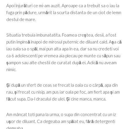
Apoi înjurături ce mi-am auzit. Aproape ca a trebuit sa o iau la
fuga prin pădure, urmărit la scurta distanta de un ciot de lemn
destul de mare.
Situatia trebuia imbunatatita. Foamea creștea, desii, a fost
putin împinsă înapoi de mirosul puternic de diluant cald. Așa că
iau oala sa o spăl, mai pun alta apa în ea, dar sa nu credeti voi
ca 6 adolescenti pe vremea aia plecau pe munte cu săpun sau
șampon sau alte chestii de curatat după ei. Adică nu aveam
nimic.
Și după un sfert de ceas se frecat la oala cu o cârpă, apa din
rau, și frecat cu nisip, am pus iar oala pe foc, am fiert apa și am
făcut supa. Da-l dracului de ulei. Și cine manca, manca.
Am mâncat toti pana la urma, o supa din concentrat cu un iz
ușor de diluant. Ca degeaba am spălat eu, fără detergenti
degeaba.