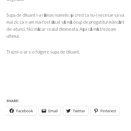
Supa de diluant i-a rămas numele, și cred ca nu-i necesar sa va
mai zic ca n-am mai fost lăsat să mă ocup de pregatitul mâncării
de-atunci. Nici măcar ceaiul dimineata. Așa că mă trezeam
ultimul.
Trazni-o-ar s-o fulgere supa de diluant.
SHARE:
Facebook
Email
Twitter
Pinterest