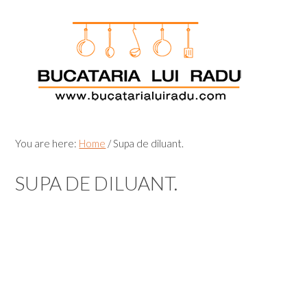
Skip
Skip
Skip
Skip
to
to
to
to
primary
main
primary
footer
navigation
content
sidebar
You are here:
Home
/
Supa de diluant.
SUPA DE DILUANT.