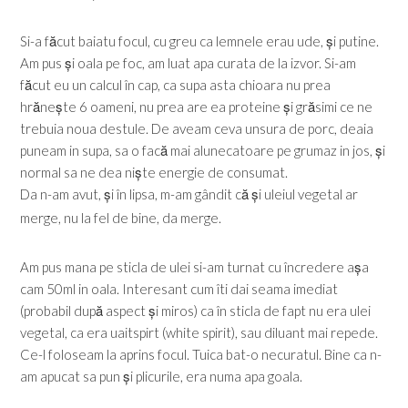
Si-a făcut baiatu focul, cu greu ca lemnele erau ude, și putine.
Am pus și oala pe foc, am luat apa curata de la izvor. Si-am
făcut eu un calcul în cap, ca supa asta chioara nu prea
hrănește 6 oameni, nu prea are ea proteine și grăsimi ce ne
trebuia noua destule. De aveam ceva unsura de porc, deaia
puneam in supa, sa o facă mai alunecatoare pe grumaz in jos, și
normal sa ne dea niște energie de consumat.
Da n-am avut, și în lipsa, m-am gândit că și uleiul vegetal ar
merge, nu la fel de bine, da merge.
Am pus mana pe sticla de ulei si-am turnat cu încredere așa
cam 50ml in oala. Interesant cum îti dai seama imediat
(probabil după aspect și miros) ca în sticla de fapt nu era ulei
vegetal, ca era uaitspirt (white spirit), sau diluant mai repede.
Ce-l foloseam la aprins focul. Tuica bat-o necuratul. Bine ca n-
am apucat sa pun și plicurile, era numa apa goala.