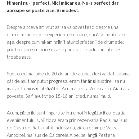
Nimeni nu-i perfect. Nici măcar eu. Nu-s perfect dar
aproape se poate zice. Și modest.
Despre altceva am vrut azi sa va povestesc, despre una
dintre primele mele experiente culinare, dacă se poate zice
așa, despre cum mi-am hrănit atunci prietenii de drumetie,
prieteni care cu orice ocazie prind imi re-aduc aminte de
treaba asta.
Sunt cred mai bine de 20 de ani de atunci, deci va dati seama
cât de mult am putut progresa, eram tânăr și subtirel, sa nu
mai zic frumos și atrăgător. Acum am o fată de radio. Aia-i alta
poveste. Sa fi avut vreo 15-16 ani cred, nu mai multi.
Acum, părerile sunt impartite intre noi în legătură cu locatia
evenimentului. Unii zic ca eram prin rezervatia Padis, mai sus
de Casa de Piatra, altii, inclusiv eu, zic ca eram pe Valea
Ampoitei, mai sus de Calcarele Albe, pe lângă Pestera