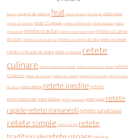
feat
ciuperci de padure
reteta video
bacon
fructe de mare
idei simple
retete 15 minute
retete asiatice
retete
retete 10 minute
retete ardelenesti
retete craciun
retete cu carne
chinezesti
retete cu carne de miel
de porc
retete cu carne de vita
retete cu creveti
retete cu carne de pui
retete
retete cu fructe de mare
retete cu leurda
culinare
retete
retete culinare cu paste
retete culinare cu peste
cu peste
retete de craciun
retete din ardeal
retete frantuzesti
retete fructe
retete inedite
retete
retete ieftine
de mare
retete
internationale
retete italiene
retete paste
retete la ceaun
rapide
retete romanesti
retete sanatoase
retete simple
retete
retete spaniole
retete usoare
traditionale
retete