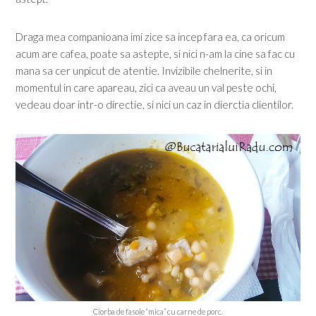
Draga mea companioana imi zice sa incep fara ea, ca oricum
acum are cafea, poate sa astepte, si nici n-am la cine sa fac cu
mana sa cer unpicut de atentie. Invizibile chelnerite, si in
momentul in care apareau, zici ca aveau un val peste ochi,
vedeau doar intr-o directie, si nici un caz in dierctia clientilor.
Ciorba de fasole “mica” cu carne de porc.