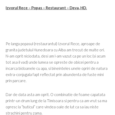
Izvorul Rece – Popas – Restaurant – Deva, HD.
Pe langa popasul (restaurantul) Izvorul Rece, aproape de
granita judetului Hunedoara cu Alba am trecut de multe ori.
N-am oprit niciodata, desi am l-am vazut ca pe un loc (si acum
tot asa il vad) unde lumea se opreste de obicei pentru a
incarca bidoanele cu apa, si bineinteles unele opriri de natura
extra-conjugala fapt reflectat prin abundenta de fuste mini
prin parcare.
Dar de data asta am oprit. O combinatie de foame capatata
printr-un drum lung de la Timisoara si pentru ca am vrut sa ma
opresc la “buticul” care vindea oale de lut ca sa iau niste
strachini pentru zama.