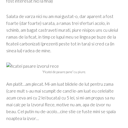
fost interesat nici la final)
Salata de varza nici nu am mai gustat-o, dar aparent a fost
foarte (dar foarte) sarata, a ramas trei sferturi acolo, in
schimb, am bagat castraveti murati, piure nisipos uns cu uleiul
ramas de la ficat, in timp ce lupul meu se lingea pe buze de la
ficateii carbonizati (prezenti peste tot in tara) si cred ca (in
sinea lui) radea de mine.
“Ficatei de pasare pane” cu piure.
Am platit…am plecat. Mi-am luat blidele de lut pentru zama
(care mult s-au mai scumpit de cand le-am luat eu celelalte
acum ceva ani cu 2 lei bucata) cu 5 lei, si mi-am propus sa nu
mai calc pe la Izvorul Rece, motive nu am, apa de izvor nu
beau. Cel putin nu de-acolo…cine stie ce fuste mini se spala
noaptea la izvor…