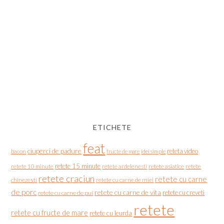
ETICHETE
feat
ciuperci de padure
reteta video
bacon
fructe de mare
idei simple
retete 15 minute
retete asiatice
retete
retete 10 minute
retete ardelenesti
retete craciun
retete cu carne
chinezesti
retete cu carne de miel
de porc
retete cu carne de vita
retete cu creveti
retete cu carne de pui
retete
retete cu fructe de mare
retete cu leurda