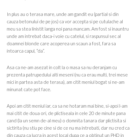
In plus au o terasa mare, unde am gandit eu (partial si din
cauza betonului de pe jos) ca vor accepta si pe cutulache al
meu sa stea linistit langa noi pana mancam. Am fost si inauntru
unde am intrebat daca-i voie cu catelul, si raspunsul sec al
doamnei blonde care acoperea un scaun a fost, fara sa
intoarca capul, “da”.
Asa ca ne-am asezat in colt la o masa sa nu deranjam cu
prezenta patrupedului alti meseni (nu ca erau multi, trei mese
mici in partea asta de terasa), am citit meniul bogat si ne-am
minunat cate pot face.
Apoi am citit meniul iar, ca sa ne hotaram mai bine, si-apoi l-am
mai citit de doua ori, de plictiseala in cele 20 de minute pana
cand (la un semn de-al meu) o domnita tanara dar plictisita si
sictirita (nu stiu pe cine si de ce nu ma intrebati, dar nu cred ca
din cauza ca lucra in acest local dupa ce a obtinut un PHD in