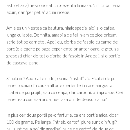
astro-fizica) ne-a onorat cu prezenta la masa. Nimic nou pana
acum, dar “peripetia” acum incepe.
Am ales un Nestea ca bautura, nimic special aici, si o cafea,
lunga cu lapte. Domnita, amabila de fel, n-am ce zice oricum,
scrie tot pe carnetel. Apoi, eu, ciorba de fasole cu carne de
porc (o alegere pe baza experientelor anterioare, e greu sa
gresesti chiar de tot o ciorba de fasole in Ardeal), si o portie
de cascaval pane.
Simplu nu? Apoi ca felul doi, eu ma “rasfat” zic. Ficatei de pui
pane, tocmai din cauza altor experiente in care am gustat
ficatei de pui prajiti, sau cu ceapa, dar carbonizati aproape. Cei
pane n-au cum sa-i arda, nu-i lasa oul de deasupra nu?
In plus cer doua portii pe-o farfurie, ca era portie mica, doar
100 de grame. Pe langa, (intreb, cartofii piure sunt din fulgi?
Nu, sunt de la noi din gradina) piure de cartofi de doua ori.