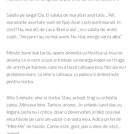
Salate pe langa? Da. O salata de muraturi asortate…”Ah,
muraturile asortate sunt de fpat doar castraveti murati. In
otet? Nu, murati, de casa. Buni si aia”…si o salata de ardei
copti…”Imi pare rau, nu mai avem. Nu-i bai, merge varza alba”.
Minute bune mai tarziu, apare domnita cu Nestea-ul, insa ne
anunta ca-si cere scuze si trebuie sa mearga inapoi sa-l traga
de urechi pe barman, care nu a facut cafeaua inca. Nici aia nu-i
problema mare, ca vine si cafeaua, cu painea si ardeiul iute
pentru ciorba.
Alte 5 minute, vine si ciorba. Stau, astept, trag cu ochiul la
zama…Miroase bine. Tarhon, arome…In schimb, cand dau cu
lingura, (asta nu-i critica, doar o observatie), in blid, cea mai
mica fasole pe care am vazut-o in viata mea. Adica un fel de
“Mini-Me” de fasole. Carne este, gust, pun o idee de otet…
astept.