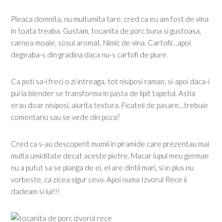
Pleaca domnita, nu multumita tare, cred ca eu am fost de vina
in toata treaba. Gustam, tocanita de porc buna si gustoasa,
carnea moale, sosul aromat. Nimic de vina. Cartofii…apoi
degeaba-s din gradina daca nu-s cartofi de piure.
Ca poti sa-i freci o zi intreaga, tot nisiposi raman, si-apoi daca-i
pui la blender se transforma in pasta de lipit tapetul. Astia
erau doar nisiposi, aiurita textura. Ficateii de pasare…trebuie
comentariu sau se vede din poza?
Cred ca s-au descoperit mumii in piramide care prezentau mai
multa umiditate decat aceste pietre. Macar lupul meu german
nu a putut sa se planga de ei, el are dintii mari, si in plus nu
vorbeste, ca zicea sigur ceva. Apoi numa Izvorul Rece ii
dadeam si lui!!!