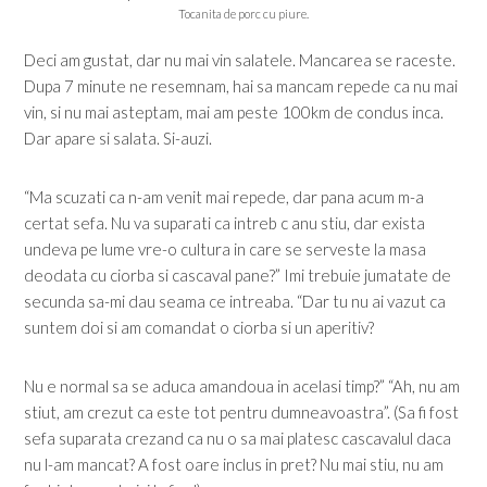
Tocanita de porc cu piure.
Deci am gustat, dar nu mai vin salatele. Mancarea se raceste.
Dupa 7 minute ne resemnam, hai sa mancam repede ca nu mai
vin, si nu mai asteptam, mai am peste 100km de condus inca.
Dar apare si salata. Si-auzi.
“Ma scuzati ca n-am venit mai repede, dar pana acum m-a
certat sefa. Nu va suparati ca intreb c anu stiu, dar exista
undeva pe lume vre-o cultura in care se serveste la masa
deodata cu ciorba si cascaval pane?” Imi trebuie jumatate de
secunda sa-mi dau seama ce intreaba. “Dar tu nu ai vazut ca
suntem doi si am comandat o ciorba si un aperitiv?
Nu e normal sa se aduca amandoua in acelasi timp?” “Ah, nu am
stiut, am crezut ca este tot pentru dumneavoastra”. (Sa fi fost
sefa suparata crezand ca nu o sa mai platesc cascavalul daca
nu l-am mancat? A fost oare inclus in pret? Nu mai stiu, nu am