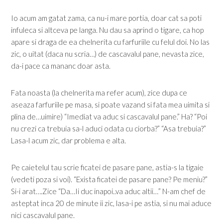
Io acum am gatat zama, ca nu-i mare portia, doar cat sa poti
infuleca si altceva pe langa. Nu dau sa aprind o tigare, ca hop
apare si draga de ea chelnerita cu farfuriile cu felul doi. No las
zic, o uitat (daca nu scria…) de cascavalul pane, nevasta zice,
da-i pace ca mananc doar asta.
Fata noasta (la chelnerita ma refer acum), zice dupa ce
aseaza farfuriile pe masa, si poate vazand si fata mea uimita si
plina de…uimire) “Imediat va aduc si cascavalul pane.” Ha? “Poi
nu crezi ca trebuia sa-l aduci odata cu ciorba?” “Asa trebuia?”
Lasa-l acum zic, dar problema e alta.
Pe caietelul tau scrie ficatei de pasare pane, astia-s la tigaie
(vedeti poza si voi). “Exista ficatei de pasare pane? Pe meniu?”
Si-i arat….Zice “Da…Ii duc inapoi..va aduc altii…” N-am chef de
asteptat inca 20 de minute ii zic, lasa-i pe astia, si nu mai aduce
nici cascavalul pane.