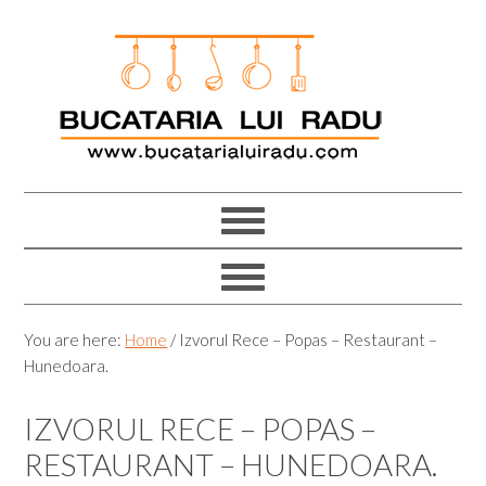
Skip
Skip
Skip
Skip
to
to
to
to
primary
main
primary
footer
navigation
content
sidebar
You are here:
Home
/
Izvorul Rece – Popas – Restaurant –
Hunedoara.
IZVORUL RECE – POPAS –
RESTAURANT – HUNEDOARA.