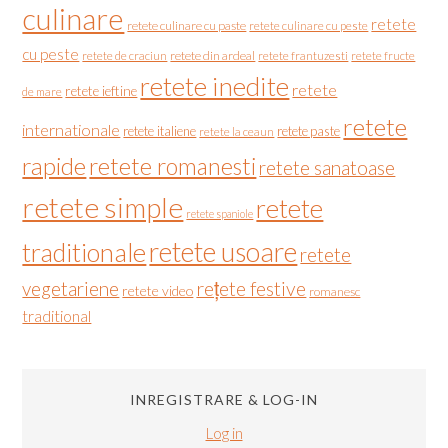
culinare
retete
retete culinare cu paste
retete culinare cu peste
cu peste
retete de craciun
retete din ardeal
retete frantuzesti
retete fructe
retete inedite
retete
retete ieftine
de mare
retete
internationale
retete italiene
retete paste
retete la ceaun
rapide
retete romanesti
retete sanatoase
retete simple
retete
retete spaniole
retete usoare
traditionale
retete
vegetariene
rețete festive
retete video
romanesc
traditional
INREGISTRARE & LOG-IN
Log in