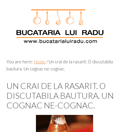
Skip
Skip
Skip
Skip
to
to
to
to
primary
main
primary
footer
navigation
content
sidebar
You are here:
Home
/
Un crai de la rasarit. O discutabila
bautura. Un cognac ne-cognac.
UN CRAI DE LA RASARIT. O
DISCUTABILA BAUTURA. UN
COGNAC NE-COGNAC.