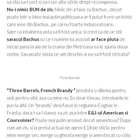
sa stiu sa-l cert si sa-i cer alte sticle drept recompensa.
Nu-i nimic BUN de zis.
Nimic de-a face cu Bachus…decat
poate intr-o idee mai putin politicoasa ar fi putut fi vre-un lichid
care iese din Bachus…pe cai nu foarte induiosatoare.
Sper ca intalnirea asta sa fi fost unica, si cred ca de-ar stii
saracul Bachus
cu ce-i numele lui asociat
ar face pluta
de
necaz pana la aia de la crama din Pietroasa sa le spuna doua
vorbe. Sau poate sticla ce-am deschis-o eu sa fi fost stricata?
Three Barrels
“Three Barrels, French Brandy “
prezinta o dilema pentru
unii, pentru altii, asa ca mine nu. Eu doar ii beau. Intrebarile le
pun la altii. Un “brandy” desi facut in regiunea Cognac in
Franta, daca-i sa-l clasez sa zic asa intre
E&J-ul American si
Courvoisier?
Poate mai putin aromat decat amandoua? Dupa
cum am zis, si la pretul actual de aprox £18 pe sticla, pentru
mine merge sec, merge cu gheata merge si amestecat cu cola.