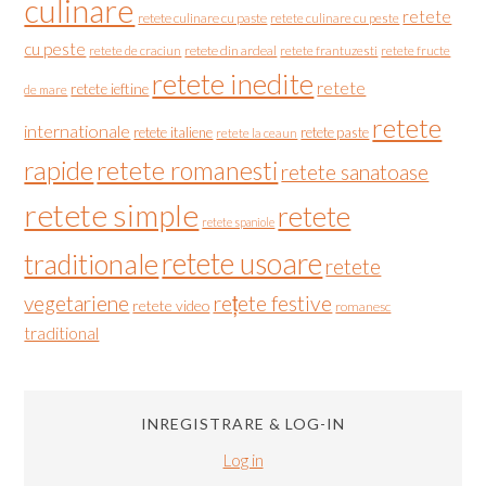
culinare
retete
retete culinare cu paste
retete culinare cu peste
cu peste
retete de craciun
retete din ardeal
retete frantuzesti
retete fructe
retete inedite
retete
retete ieftine
de mare
retete
internationale
retete italiene
retete paste
retete la ceaun
rapide
retete romanesti
retete sanatoase
retete simple
retete
retete spaniole
retete usoare
traditionale
retete
vegetariene
rețete festive
retete video
romanesc
traditional
INREGISTRARE & LOG-IN
Log in