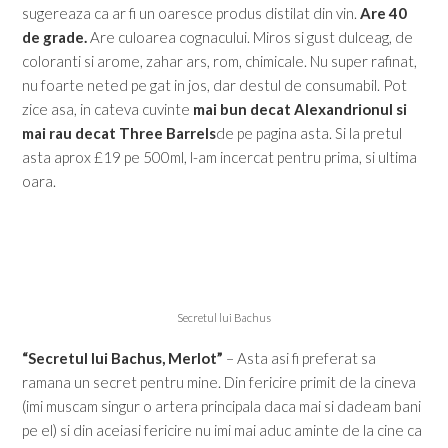
sugereaza ca ar fi un oaresce produs distilat din vin.
Are 40
de grade.
Are culoarea cognacului. Miros si gust dulceag, de
coloranti si arome, zahar ars, rom, chimicale. Nu super rafinat,
nu foarte neted pe gat in jos, dar destul de consumabil. Pot
zice asa, in cateva cuvinte
mai bun decat Alexandrionul si
mai rau decat Three Barrels
de pe pagina asta. Si la pretul
asta aprox £19 pe 500ml, l-am incercat pentru prima, si ultima
oara.
Secretul lui Bachus
“Secretul lui Bachus, Merlot”
– Asta asi fi preferat sa
ramana un secret pentru mine. Din fericire primit de la cineva
(imi muscam singur o artera principala daca mai si dadeam bani
pe el) si din aceiasi fericire nu imi mai aduc aminte de la cine ca