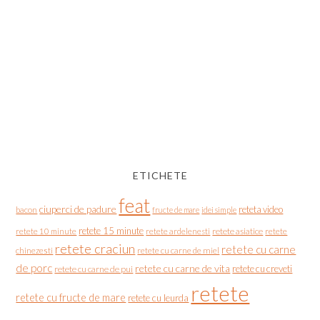
ETICHETE
feat
ciuperci de padure
reteta video
bacon
fructe de mare
idei simple
retete 15 minute
retete asiatice
retete
retete 10 minute
retete ardelenesti
retete craciun
retete cu carne
chinezesti
retete cu carne de miel
de porc
retete cu carne de vita
retete cu creveti
retete cu carne de pui
retete
retete cu fructe de mare
retete cu leurda