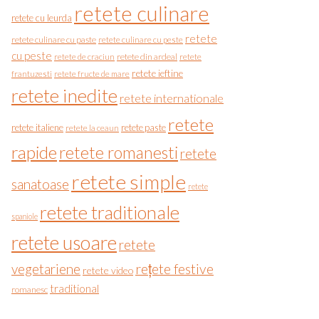
retete culinare
retete cu leurda
retete
retete culinare cu paste
retete culinare cu peste
cu peste
retete de craciun
retete din ardeal
retete
retete ieftine
frantuzesti
retete fructe de mare
retete inedite
retete internationale
retete
retete italiene
retete paste
retete la ceaun
rapide
retete romanesti
retete
retete simple
sanatoase
retete
retete traditionale
spaniole
retete usoare
retete
vegetariene
rețete festive
retete video
traditional
romanesc