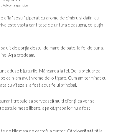
 Kolkovna aperitive.
e afla “sosul”, piperat cu arome de cimbru si dafin, cu
triva este vasta cantitate de untura deasupra, cel puțin
sa uit de porția destul de mare de pate, la fel de buna,
 bine. Așa credeam.
nt aduse băuturile. Mâncarea la fel. De la preluarea
oape ca n-am avut vreme de-o tigare. Cum am terminat cu
a cu viteza si a fost adus felul principal.
urant trebuie sa servească multi clienți, ca vor sa
 destule mese libere, așa că graba lor nu a fost
ate de kilogram de cartofi la cuptor. Căprioară gătită la