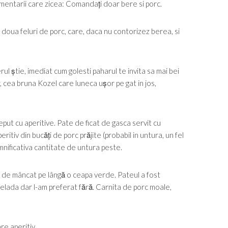
omentarii care zicea: Comandați doar bere si porc.
oua feluri de porc, care, daca nu contorizez berea, si
rul știe, imediat cum golesti paharul te invita sa mai bei
, cea bruna Kozel care luneca ușor pe gat in jos,
eput cu aperitive. Pate de ficat de gasca servit cu
ritiv din bucăți de porc prăjite (probabil in untura, un fel
mnificativa cantitate de untura peste.
rea de mâncat pe lângă o ceapa verde. Pateul a fost
rmelada dar l-am preferat fără. Carnita de porc moale,