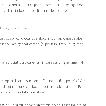
rez. Inca doua beri. Din păcate zâmbetul de pe fața mea
ina. M-am indopat cu porțile mari de aperitive.
kovna gulas de caprioara.
ncet, cu soricul crocant pe alocuri, topit aproape pe alte
din nou, am ignorat cartofii (super buni, trebuiau gustati)
l mai apropiat lucru care-l am in casa sunt niște jumeri Mr.
 topita si carne suculenta. E buna. Însă ce pot zice? Am
sta din farfurie e la locul lui printre cele mai bune. Pe
ca am comandat si aperitive.
igur nu o să fiu în stare să termin ciolanul asta înainte să