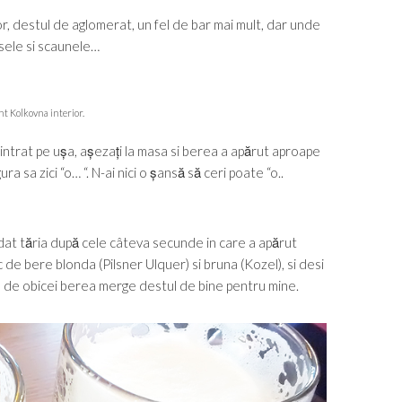
ior, destul de aglomerat, un fel de bar mai mult, dar unde
esele si scaunele…
t Kolkovna interior.
intrat pe ușa, așezați la masa si berea a apărut aproape
 sa zici “o… “. N-ai nici o șansă să ceri poate “o..
at tăria după cele câteva secunde in care a apărut
de bere blonda (Pilsner Ulquer) si bruna (Kozel), si desi
m de obicei berea merge destul de bine pentru mine.