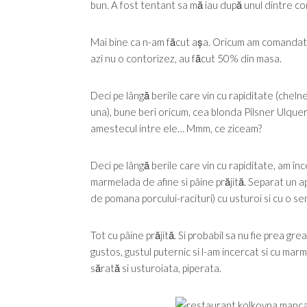
bun. A fost tentant sa mă iau după unul dintre c
Mai bine ca n-am făcut așa. Oricum am comandat d
azi nu o contorizez, au făcut 50% din masa.
Deci pe lângă berile care vin cu rapiditate (chelne
una), bune beri oricum, cea blonda Pilsner Ulquer
amestecul intre ele… Mmm, ce ziceam?
Deci pe lângă berile care vin cu rapiditate, am înc
marmelada de afine si pâine prăjită. Separat un ape
de pomana porcului-racituri) cu usturoi si cu o se
Tot cu pâine prăjită. Si probabil sa nu fie prea g
gustos, gustul puternic si l-am incercat si cu ma
sărată si usturoiata, piperata.