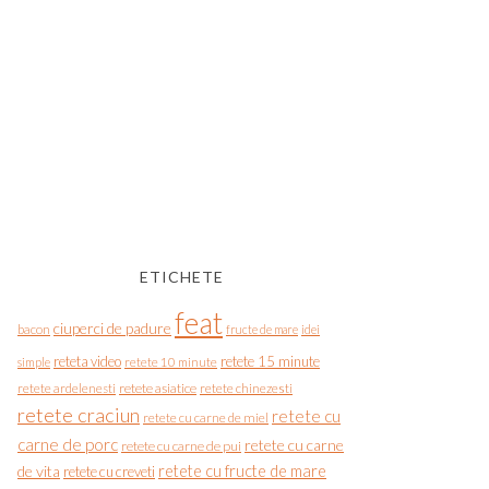
ETICHETE
feat
ciuperci de padure
bacon
fructe de mare
idei
reteta video
retete 15 minute
simple
retete 10 minute
retete asiatice
retete chinezesti
retete ardelenesti
retete craciun
retete cu
retete cu carne de miel
carne de porc
retete cu carne
retete cu carne de pui
de vita
retete cu fructe de mare
retete cu creveti