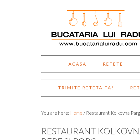
Skip
Skip
Skip
Skip
to
to
to
to
primary
main
primary
footer
navigation
content
sidebar
ACASA
RETETE
TRIMITE RETETA TA!
RET
You are here:
Home
/
Restaurant Kolkovna Parga 
RESTAURANT KOLKOVNA