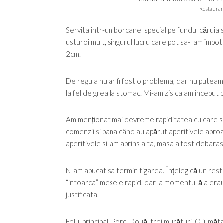
Restaurant
Servita intr-un borcanel special pe fundul căruia s
usturoi mult, singurul lucru care pot sa-l am împo
2cm.
De regula nu ar fi fost o problema, dar nu puteam 
la fel de grea la stomac. Mi-am zis ca am început
Am menționat mai devreme rapiditatea cu care su
comenzii si pana când au apărut aperitivele apr
aperitivele si-am aprins alta, masa a fost debarasat
N-am apucat sa termin tigarea. Înțeleg că un resta
“intoarca” mesele rapid, dar la momentul ăla erau
justificata.
Felul principal. Porc. Două, trei murături. O jumăt