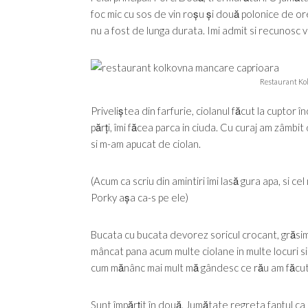
foc mic cu sos de vin roșu și două polonice de o
nu a fost de lunga durata. Imi admit si recunosc v
Restaurant Kol
Priveliștea din farfurie, ciolanul făcut la cuptor î
părți, îmi făcea parca in ciuda. Cu curaj am zâmbit 
si m-am apucat de ciolan.
(Acum ca scriu din amintiri îmi lasă gura apa, si ce
Porky așa ca-s pe ele)
Bucata cu bucata devorez soricul crocant, grăsime
mâncat pana acum multe ciolane in multe locuri si a
cum mănânc mai mult mă gândesc ce rău am făcut 
Sunt împărțit în două. Jumătate regreta faptul ca s