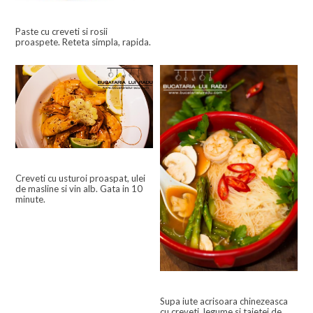
Paste cu creveti si rosii
proaspete. Reteta simpla, rapida.
Creveti cu usturoi proaspat, ulei
de masline si vin alb. Gata in 10
minute.
Supa iute acrisoara chinezeasca
cu creveti, legume si taietei de