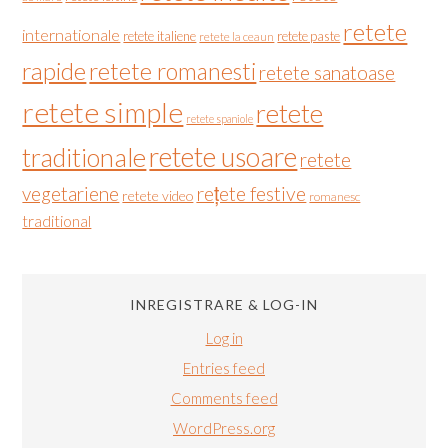
retete
internationale
retete italiene
retete paste
retete la ceaun
rapide
retete romanesti
retete sanatoase
retete simple
retete
retete spaniole
retete usoare
traditionale
retete
vegetariene
rețete festive
retete video
romanesc
traditional
INREGISTRARE & LOG-IN
Log in
Entries feed
Comments feed
WordPress.org