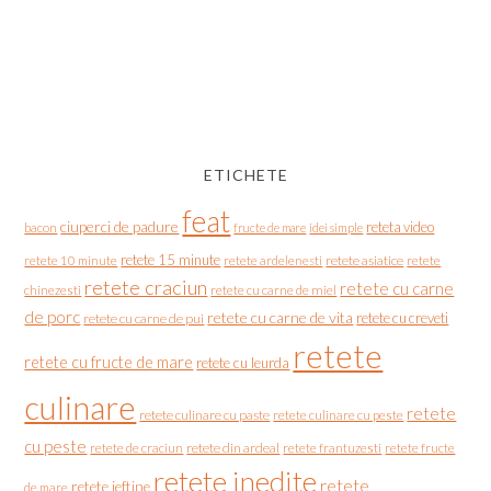
ETICHETE
feat
ciuperci de padure
reteta video
bacon
fructe de mare
idei simple
retete 15 minute
retete asiatice
retete
retete 10 minute
retete ardelenesti
retete craciun
retete cu carne
chinezesti
retete cu carne de miel
de porc
retete cu carne de vita
retete cu creveti
retete cu carne de pui
retete
retete cu fructe de mare
retete cu leurda
culinare
retete
retete culinare cu paste
retete culinare cu peste
cu peste
retete de craciun
retete din ardeal
retete frantuzesti
retete fructe
retete inedite
retete
retete ieftine
de mare