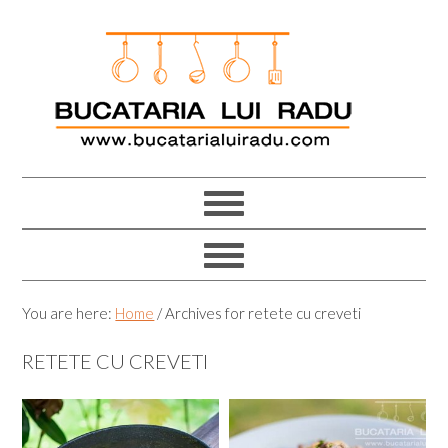
Skip
Skip
Skip
Skip
to
to
to
to
primary
main
primary
footer
navigation
content
sidebar
You are here:
Home
/
Archives for retete cu creveti
RETETE CU CREVETI