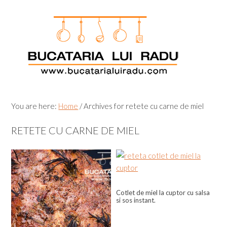
Skip
Skip
Skip
Skip
to
to
to
to
primary
main
primary
footer
navigation
content
sidebar
You are here:
Home
/
Archives for retete cu carne de miel
RETETE CU CARNE DE MIEL
Cotlet de miel la cuptor cu salsa
si sos instant.