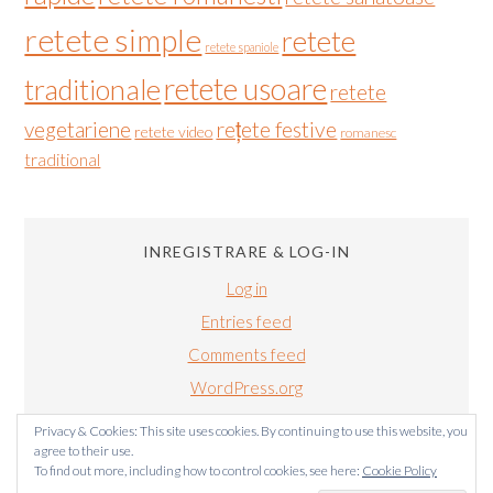
retete simple
retete
retete spaniole
retete usoare
traditionale
retete
vegetariene
rețete festive
retete video
romanesc
traditional
INREGISTRARE & LOG-IN
Log in
Entries feed
Comments feed
WordPress.org
Privacy & Cookies: This site uses cookies. By continuing to use this website, you
agree to their use.
To find out more, including how to control cookies, see here:
Cookie Policy