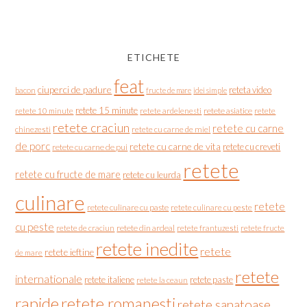
ETICHETE
feat
ciuperci de padure
reteta video
bacon
fructe de mare
idei simple
retete 15 minute
retete asiatice
retete
retete 10 minute
retete ardelenesti
retete craciun
retete cu carne
chinezesti
retete cu carne de miel
de porc
retete cu carne de vita
retete cu creveti
retete cu carne de pui
retete
retete cu fructe de mare
retete cu leurda
culinare
retete
retete culinare cu paste
retete culinare cu peste
cu peste
retete de craciun
retete din ardeal
retete frantuzesti
retete fructe
retete inedite
retete
retete ieftine
de mare
retete
internationale
retete italiene
retete paste
retete la ceaun
rapide
retete romanesti
retete sanatoase