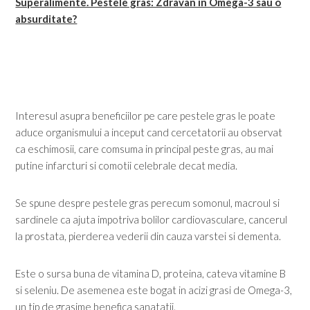
Superalimente. Pestele gras: Zdravan in Omega-3 sau o
absurditate?
Interesul asupra beneficiilor pe care pestele gras le poate
aduce organismului a inceput cand cercetatorii au observat
ca eschimosii, care comsuma in principal peste gras, au mai
putine infarcturi si comotii celebrale decat media.
Se spune despre pestele gras perecum somonul, macroul si
sardinele ca ajuta impotriva bolilor cardiovasculare, cancerul
la prostata, pierderea vederii din cauza varstei si dementa.
Este o sursa buna de vitamina D, proteina, cateva vitamine B
si seleniu. De asemenea este bogat in acizi grasi de Omega-3,
un tip de grasime benefica sanatatii.