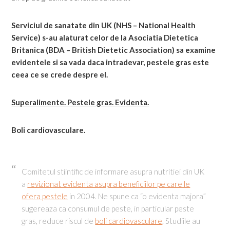
Serviciul de sanatate din UK (NHS – National Health
Service) s-au alaturat celor de la Asociatia Dietetica
Britanica (BDA – British Dietetic Association) sa examine
evidentele si sa vada daca intradevar, pestele gras este
ceea ce se crede despre el.
Superalimente. Pestele gras. Evidenta.
Boli cardiovasculare.
Comitetul stiintific de informare asupra nutritiei din UK
a
revizionat evidenta asupra beneficiilor pe care le
ofera pestele
in 2004. Ne spune ca “o evidenta majora”
sugereaza ca consumul de peste, in particular peste
gras, reduce riscul de
boli cardiovasculare
. Studiile au