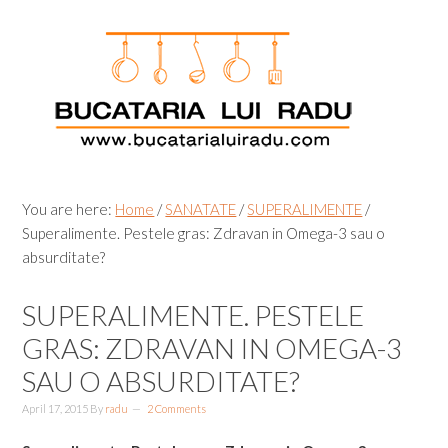
Skip
Skip
Skip
Skip
to
to
to
to
primary
main
primary
footer
navigation
content
sidebar
You are here:
Home
/
SANATATE
/
SUPERALIMENTE
/
Superalimente. Pestele gras: Zdravan in Omega-3 sau o
absurditate?
SUPERALIMENTE. PESTELE
GRAS: ZDRAVAN IN OMEGA-3
SAU O ABSURDITATE?
April 17, 2015
By
radu
2 Comments