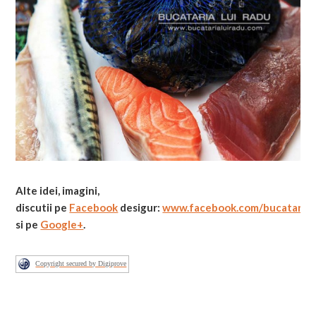
Alte idei, imagini,
discutii pe
Facebook
desigur:
www.facebook.com/
bucatarial
si pe
Google+
.
Copyright secured by Digiprove