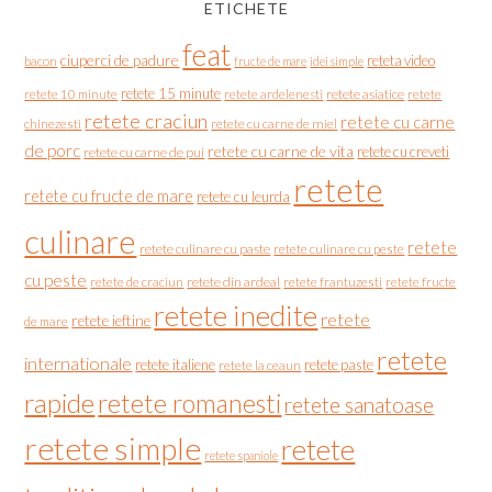
ETICHETE
feat
ciuperci de padure
reteta video
bacon
fructe de mare
idei simple
retete 15 minute
retete asiatice
retete
retete 10 minute
retete ardelenesti
retete craciun
retete cu carne
chinezesti
retete cu carne de miel
de porc
retete cu carne de vita
retete cu creveti
retete cu carne de pui
retete
retete cu fructe de mare
retete cu leurda
culinare
retete
retete culinare cu paste
retete culinare cu peste
cu peste
retete de craciun
retete din ardeal
retete frantuzesti
retete fructe
retete inedite
retete
retete ieftine
de mare
retete
internationale
retete italiene
retete paste
retete la ceaun
rapide
retete romanesti
retete sanatoase
retete simple
retete
retete spaniole