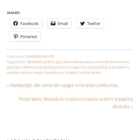
SHARE:
Facebook
Email
Twitter
Pinterest
Filed Under:
SUPERALIMENTE
Tagged With:
beneficiile pestelui gras
,
boli cardiovasculare
,
cancer
,
de ce sa mananci
peste gras
,
dementa
,
este pestele gras bun la organism
,
este pestele gras bun pentru
sanatate
,
macrou
,
omega 3
,
pestele gras
,
sanatate
,
sardine
,
somon
« Hamburger din carne de cangur cu branza cambozola.
Peste pane, limanda in crusta crocanta cu bere si paprica
afumata. »