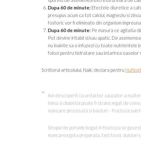
sporind de asemenea excretia urinara de calc
Dupa 60 de minute:
Efectele diuretice a cafei
presupus acum ca tot calciul, magneziu si zinc
fosforic vor fi eliminate din organism impreuna 
Dupa 60 de minute:
Pe masura ce agitatia din
Pot devine iritabil si/sau apatic. De asemenea 
nu inainte sa o infuzezi cu toate nutrientele 
folosi pentru hidratare sau intarirea oaselor si
Scriitorul articolului, Naik, declara pentru
Huffing
Am descoperit ca un factor cauzator a multor 
inima si diabetul poate fi strans legat de con
mancare procesata si bauturi – fructoza sub 
Siropul de porumb bogat in fructoza se gases
mancarea gata preparata, fast food, dulciuri 