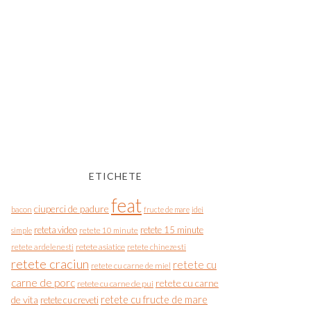
ETICHETE
feat
ciuperci de padure
bacon
fructe de mare
idei
reteta video
retete 15 minute
simple
retete 10 minute
retete asiatice
retete chinezesti
retete ardelenesti
retete craciun
retete cu
retete cu carne de miel
carne de porc
retete cu carne
retete cu carne de pui
de vita
retete cu fructe de mare
retete cu creveti