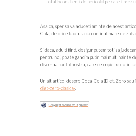
total inconstienti de pericolul pe care il prezin
Asa ca, sper sa va aduceti aminte de acest artic
Cola, de orice bautura cu continut mare de zahar
Si daca, adulti fiind, desigur putem toti sa jude
pentru noi, poate gandim putin mai mult inainte d
discernamantul nostru, care ne copie pe noi in c
Un alt articol despre Coca-Cola (Diet, Zero sau 
diet-zero-clasica/
.
Copyright secured by Digiprove