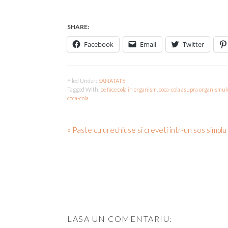
SHARE:
Facebook
Email
Twitter
Filed Under:
SANATATE
Tagged With:
ce face cola in organism
,
coca-cola asupra organismul
coca-cola
« Paste cu urechiuse si creveti intr-un sos simpl
LASA UN COMENTARIU: