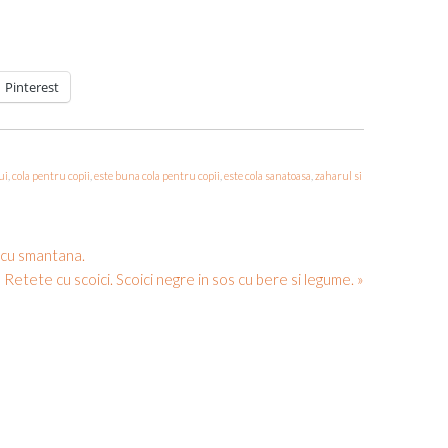
Pinterest
ui
,
cola pentru copii
,
este buna cola pentru copii
,
este cola sanatoasa
,
zaharul si
u cu smantana.
Retete cu scoici. Scoici negre in sos cu bere si legume. »