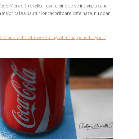
 Wade Meredith explica foarte bine ce se intampla cand
 majoritatea bauturilor racoritoare cafeinate, nu doar
23/mental-health-well-being/what-happens-to-your-