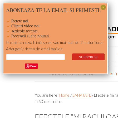
Skip
Skip
Skip
Skip
ABONEAZA-TE LA EMAIL SI PRIMESTI:
to
to
to
to
primary
main
primary
footer
Retete noi.
navigation
content
sidebar
Clipuri video noi.
Articole recente.
Recenzii si alte noutati.
Promit ca nu va trimit spam, sau mai mult de 2 mailuri lunar.
Adaugati adresa de email mai jos:
ACASA
RETETE
Save
TRIMITE RETETA TA!
RET
You are here:
Home
/
SANATATE
/
Efectele “mira
in 60 de minute.
EFECTELE “MIRACULOAS