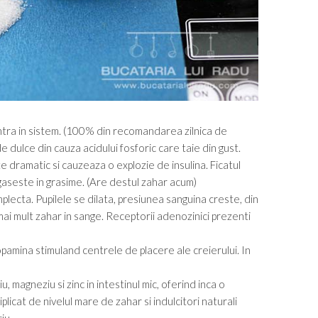
intra in sistem. (100% din recomandarea zilnica de
e dulce din cauza acidului fosforic care taie din gust.
e dramatic si cauzeaza o explozie de insulina. Ficatul
aseste in grasime. (Are destul zahar acum)
lecta. Pupilele se dilata, presiunea sanguina creste, din
ai mult zahar in sange. Receptorii adenozinici prezenti
amina stimuland centrele de placere ale creierului. In
u, magneziu si zinc in intestinul mic, oferind inca o
licat de nivelul mare de zahar si indulcitori naturali