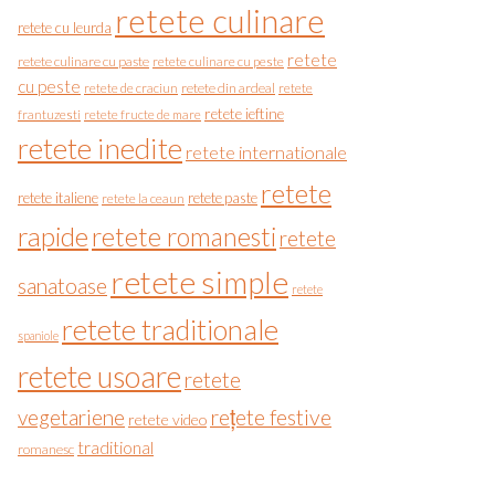
retete culinare
retete cu leurda
retete
retete culinare cu paste
retete culinare cu peste
cu peste
retete de craciun
retete din ardeal
retete
retete ieftine
frantuzesti
retete fructe de mare
retete inedite
retete internationale
retete
retete italiene
retete paste
retete la ceaun
rapide
retete romanesti
retete
retete simple
sanatoase
retete
retete traditionale
spaniole
retete usoare
retete
vegetariene
rețete festive
retete video
traditional
romanesc