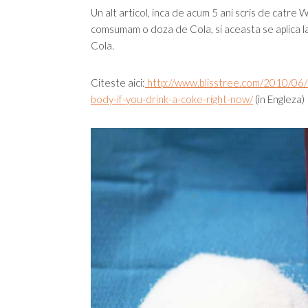
Un alt articol, inca de acum 5 ani scris de catre
comsumam o doza de Cola, si aceasta se aplica la
Cola.
Citeste aici:
http://www.blisstree.com/2010/06/
body-if-you-drink-a-coke-right-now/
(in Engleza)