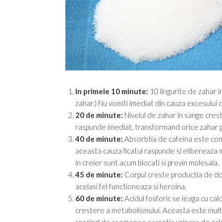
In primele 10 minute:
10 lingurite de zahar 
zahar.) Nu vomiti imediat din cauza excesului d
20 de minute:
Nivelul de zahar in sange crest
raspunde imediat, transformand orice zahar g
40 de minute:
Absorbtia de cafeina este comp
aceasta cauza ficatul raspunde si elibereaza m
in creier sunt acum blocati si previn molesala.
45 de minute:
Corpul creste productia de dop
acelasi fel functioneaza si heroina.
60 de minute:
Acidul fosforic se leaga cu calci
crestere a metabolismului. Aceasta este multip