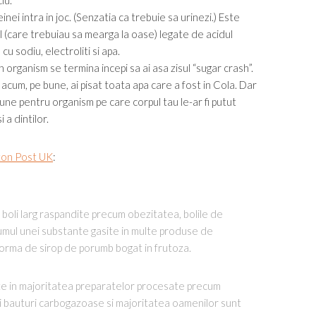
iu.
nei intra in joc. (Senzatia ca trebuie sa urinezi.) Este
ul (care trebuiau sa mearga la oase) legate de acidul
cu sodiu, electroliti si apa.
 organism se termina incepi sa ai asa zisul “sugar crash”.
acum, pe bune, ai pisat toata apa care a fost in Cola. Dar
bune pentru organism pe care corpul tau le-ar fi putut
 a dintilor.
ton Post UK
:
boli larg raspandite precum obezitatea, bolile de
sumul unei substante gasite in multe produse de
forma de sirop de porumb bogat in frutoza.
te in majoritatea preparatelor procesate precum
si bauturi carbogazoase si majoritatea oamenilor sunt