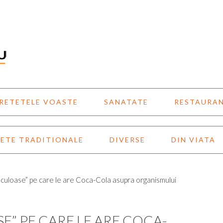
RETETELE VOASTE
SANATATE
RESTAURA
ETE TRADITIONALE
DIVERSE
DIN VIATA
culoase” pe care le are Coca-Cola asupra organismului
E” PE CARE LE ARE COCA-