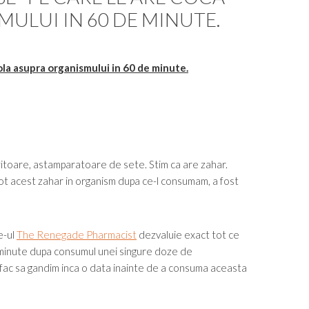
ULUI IN 60 DE MINUTE.
la asupra organismului in 60 de minute.
itoare, astamparatoare de sete. Stim ca are zahar.
tot acest zahar in organism dupa ce-l consumam, a fost
e-ul
The Renegade Pharmacist
dezvaluie exact tot ce
 minute dupa consumul unei singure doze de
e fac sa gandim inca o data inainte de a consuma aceasta