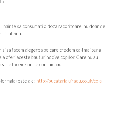
ta.
ol inainte sa consumati o doza racoritoare, nu doar de
 si cafeina.
cam si sa facem alegerea pe care credem ca-i mai buna
e a oferi aceste bauturi nocive copiilor. Care nu au
eea ce facem si in ce consumam.
Normala) este aici:
http://bucatarialuiradu.co.uk/cola-