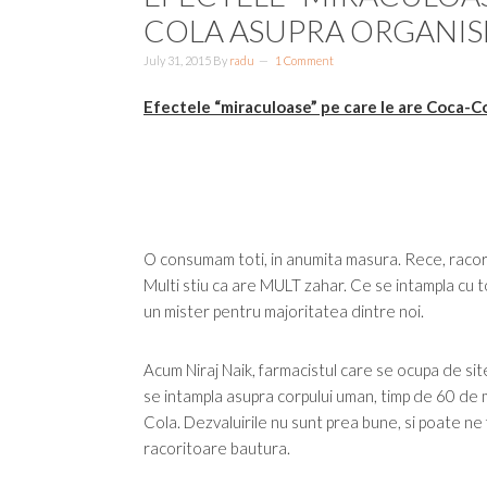
COLA ASUPRA ORGANISM
July 31, 2015
By
radu
1 Comment
Efectele “miraculoase” pe care le are Coca-Co
O consumam toti, in anumita masura. Rece, racor
Multi stiu ca are MULT zahar. Ce se intampla cu 
un mister pentru majoritatea dintre noi.
Acum Niraj Naik, farmacistul care se ocupa de sit
se intampla asupra corpului uman, timp de 60 de
Cola. Dezvaluirile nu sunt prea bune, si poate n
racoritoare bautura.