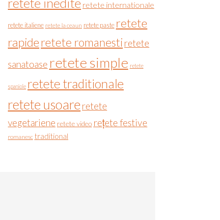
retete inedite
retete internationale
retete
retete italiene
retete paste
retete la ceaun
rapide
retete romanesti
retete
retete simple
sanatoase
retete
retete traditionale
spaniole
retete usoare
retete
vegetariene
rețete festive
retete video
traditional
romanesc