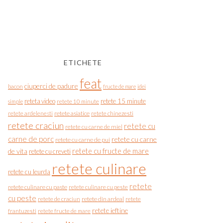
ETICHETE
feat
ciuperci de padure
bacon
fructe de mare
idei
reteta video
retete 15 minute
simple
retete 10 minute
retete asiatice
retete chinezesti
retete ardelenesti
retete craciun
retete cu
retete cu carne de miel
carne de porc
retete cu carne
retete cu carne de pui
de vita
retete cu fructe de mare
retete cu creveti
retete culinare
retete cu leurda
retete
retete culinare cu paste
retete culinare cu peste
cu peste
retete de craciun
retete din ardeal
retete
retete ieftine
frantuzesti
retete fructe de mare