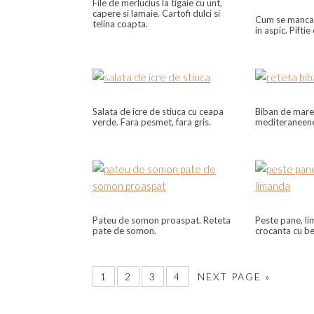
File de merlucius la tigaie cu unt,
capere si lamaie. Cartofi dulci si
Cum se manca 
telina coapta.
in aspic. Pifti
Salata de icre de stiuca cu ceapa
Biban de mare
verde. Fara pesmet, fara gris.
mediteraneene l
Pateu de somon proaspat. Reteta
Peste pane, li
pate de somon.
crocanta cu be
1
2
3
4
NEXT PAGE »