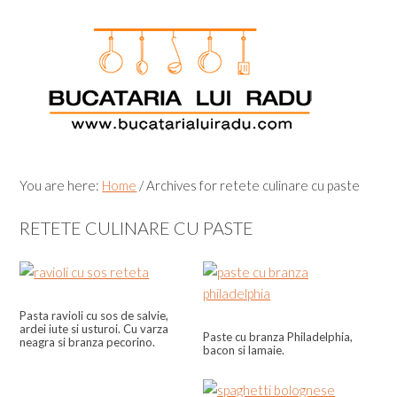
Skip
Skip
Skip
Skip
to
to
to
to
primary
main
primary
footer
navigation
content
sidebar
You are here:
Home
/
Archives for retete culinare cu paste
RETETE CULINARE CU PASTE
Pasta ravioli cu sos de salvie,
ardei iute si usturoi. Cu varza
Paste cu branza Philadelphia,
neagra si branza pecorino.
bacon si lamaie.