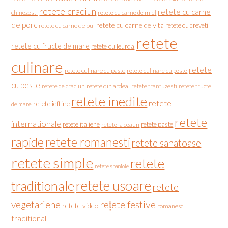
retete craciun
retete cu carne
chinezesti
retete cu carne de miel
de porc
retete cu carne de vita
retete cu creveti
retete cu carne de pui
retete
retete cu fructe de mare
retete cu leurda
culinare
retete
retete culinare cu paste
retete culinare cu peste
cu peste
retete de craciun
retete din ardeal
retete frantuzesti
retete fructe
retete inedite
retete
retete ieftine
de mare
retete
internationale
retete italiene
retete paste
retete la ceaun
rapide
retete romanesti
retete sanatoase
retete simple
retete
retete spaniole
retete usoare
traditionale
retete
vegetariene
rețete festive
retete video
romanesc
traditional