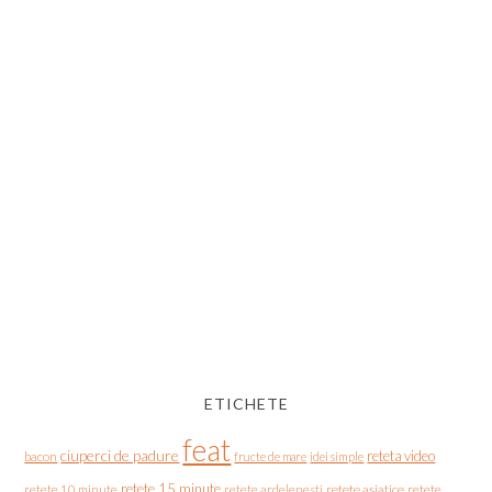
ETICHETE
feat
ciuperci de padure
reteta video
bacon
fructe de mare
idei simple
retete 15 minute
retete asiatice
retete
retete 10 minute
retete ardelenesti