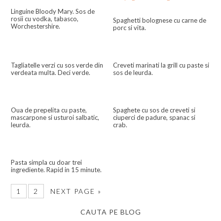
Linguine Bloody Mary. Sos de
rosii cu vodka, tabasco,
Spaghetti bolognese cu carne de
Worchestershire.
porc si vita.
Tagliatelle verzi cu sos verde din
Creveti marinati la grill cu paste si
verdeata multa. Deci verde.
sos de leurda.
Oua de prepelita cu paste,
Spaghete cu sos de creveti si
mascarpone si usturoi salbatic,
ciuperci de padure, spanac si
leurda.
crab.
Pasta simpla cu doar trei
ingrediente. Rapid in 15 minute.
1
2
NEXT PAGE »
CAUTA PE BLOG