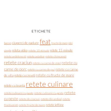
ETICHETE
feat
ciuperci de padure
bacon
fructe de mare
idei
reteta video
retete 15 minute
simple
retete 10 minute
retete asiatice
retete chinezesti
retete ardelenesti
retete craciun
retete cu
retete cu carne de miel
carne de porc
retete cu carne
retete cu carne de pui
de vita
retete cu fructe de mare
retete cu creveti
retete culinare
retete cu leurda
retete
retete culinare cu paste
retete culinare cu peste
cu peste
retete de craciun
retete din ardeal
retete
retete ieftine
frantuzesti
retete fructe de mare