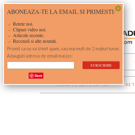
Skip
Skip
Skip
Skip
ABONEAZA-TE LA EMAIL SI PRIMESTI:
to
to
to
to
primary
main
primary
footer
Retete noi.
navigation
content
sidebar
Clipuri video noi.
Articole recente.
Recenzii si alte noutati.
Promit ca nu va trimit spam, sau mai mult de 2 mailuri lunar.
Adaugati adresa de email mai jos:
ACASA
RETETE
Save
TRIMITE RETETA TA!
RET