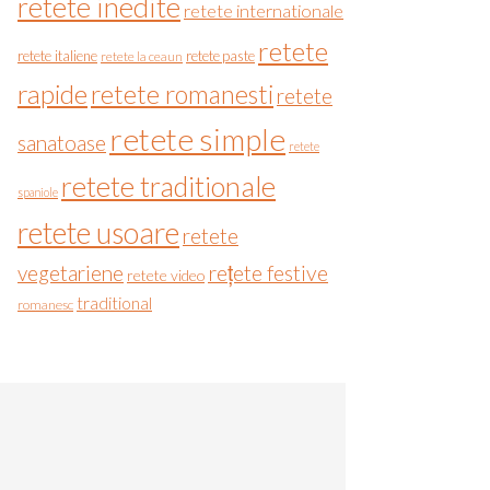
retete inedite
retete internationale
retete
retete italiene
retete paste
retete la ceaun
rapide
retete romanesti
retete
retete simple
sanatoase
retete
retete traditionale
spaniole
retete usoare
retete
vegetariene
rețete festive
retete video
traditional
romanesc