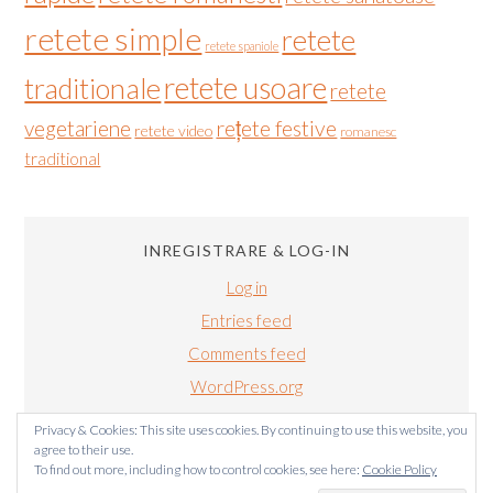
retete simple
retete
retete spaniole
retete usoare
traditionale
retete
vegetariene
rețete festive
retete video
romanesc
traditional
INREGISTRARE & LOG-IN
Log in
Entries feed
Comments feed
WordPress.org
Privacy & Cookies: This site uses cookies. By continuing to use this website, you
agree to their use.
To find out more, including how to control cookies, see here:
Cookie Policy