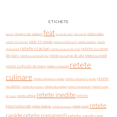
ETICHETE
feat
ciuperci de padure
reteta video
bacon
fructe de mare
idei simple
retete 15 minute
retete asiatice
retete
retete 10 minute
retete ardelenesti
retete craciun
retete cu carne
chinezesti
retete cu carne de miel
de porc
retete cu carne de vita
retete cu creveti
retete cu carne de pui
retete
retete cu fructe de mare
retete cu leurda
culinare
retete
retete culinare cu paste
retete culinare cu peste
cu peste
retete de craciun
retete din ardeal
retete frantuzesti
retete fructe
retete inedite
retete
retete ieftine
de mare
retete
internationale
retete italiene
retete paste
retete la ceaun
rapide
retete romanesti
retete sanatoase