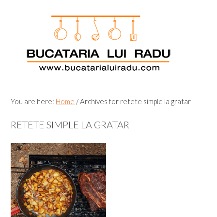
Skip
Skip
Skip
Skip
to
to
to
to
primary
main
primary
footer
navigation
content
sidebar
You are here:
Home
/
Archives for retete simple la gratar
RETETE SIMPLE LA GRATAR