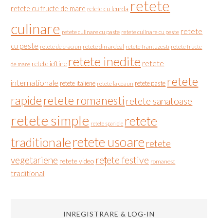
retete
retete cu fructe de mare
retete cu leurda
culinare
retete
retete culinare cu paste
retete culinare cu peste
cu peste
retete de craciun
retete din ardeal
retete frantuzesti
retete fructe
retete inedite
retete
retete ieftine
de mare
retete
internationale
retete italiene
retete paste
retete la ceaun
rapide
retete romanesti
retete sanatoase
retete simple
retete
retete spaniole
retete usoare
traditionale
retete
vegetariene
rețete festive
retete video
romanesc
traditional
INREGISTRARE & LOG-IN