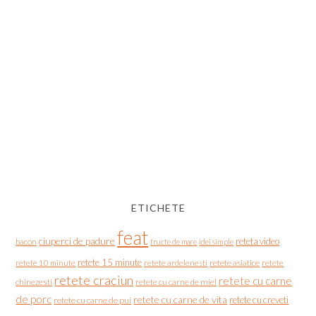
ETICHETE
feat
ciuperci de padure
reteta video
bacon
fructe de mare
idei simple
retete 15 minute
retete asiatice
retete
retete 10 minute
retete ardelenesti
retete craciun
retete cu carne
chinezesti
retete cu carne de miel
de porc
retete cu carne de vita
retete cu creveti
retete cu carne de pui