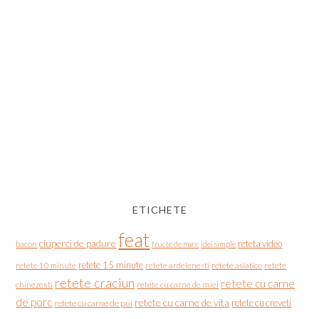
ETICHETE
feat
ciuperci de padure
reteta video
bacon
fructe de mare
idei simple
retete 15 minute
retete asiatice
retete
retete 10 minute
retete ardelenesti
retete craciun
retete cu carne
chinezesti
retete cu carne de miel
de porc
retete cu carne de vita
retete cu creveti
retete cu carne de pui