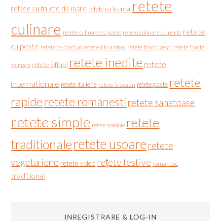
retete
retete cu fructe de mare
retete cu leurda
culinare
retete
retete culinare cu paste
retete culinare cu peste
cu peste
retete de craciun
retete din ardeal
retete frantuzesti
retete fructe
retete inedite
retete
retete ieftine
de mare
retete
internationale
retete italiene
retete paste
retete la ceaun
rapide
retete romanesti
retete sanatoase
retete simple
retete
retete spaniole
retete usoare
traditionale
retete
vegetariene
rețete festive
retete video
romanesc
traditional
INREGISTRARE & LOG-IN