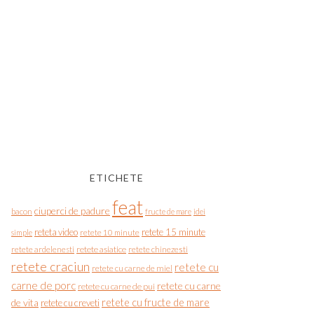
ETICHETE
feat
ciuperci de padure
bacon
fructe de mare
idei
reteta video
retete 15 minute
simple
retete 10 minute
retete asiatice
retete chinezesti
retete ardelenesti
retete craciun
retete cu
retete cu carne de miel
carne de porc
retete cu carne
retete cu carne de pui
de vita
retete cu fructe de mare
retete cu creveti