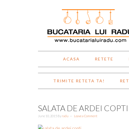
Skip
Skip
Skip
Skip
to
to
to
to
primary
main
primary
footer
navigation
content
sidebar
ACASA
RETETE
TRIMITE RETETA TA!
RET
SALATA DE ARDEI COPTI
June 10, 2015
By
radu
Leave a Comment