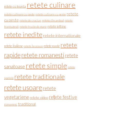
retete culinare
retete cu leurda
retete
retete culinare cu paste
retete culinare cu peste
cu peste
retete de craciun
retete din ardeal
retete
retete ieftine
frantuzesti
retete fructe de mare
retete inedite
retete internationale
retete
retete italiene
retete paste
retete la ceaun
rapide
retete romanesti
retete
retete simple
sanatoase
retete
retete traditionale
spaniole
retete usoare
retete
vegetariene
rețete festive
retete video
traditional
romanesc