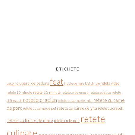
ETICHETE
feat
ciuperci de padure
reteta video
bacon
fructe de mare
idei simple
retete 15 minute
retete asiatice
retete
retete 10 minute
retete ardelenesti
retete craciun
retete cu carne
chinezesti
retete cu carne de miel
de porc
retete cu carne de vita
retete cu creveti
retete cu carne de pui
retete
retete cu fructe de mare
retete cu leurda
culinare
retete
retete culinare cu paste
retete culinare cu peste