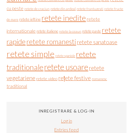
cu peste
retete de craciun
retete din ardeal
retete frantuzesti
retete fructe
retete inedite
retete
retete ieftine
de mare
retete
internationale
retete italiene
retete paste
retete la ceaun
rapide
retete romanesti
retete sanatoase
retete simple
retete
retete spaniole
retete usoare
traditionale
retete
vegetariene
rețete festive
retete video
romanesc
traditional
INREGISTRARE & LOG-IN
Log in
Entries feed