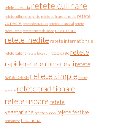
retete culinare
retete cu leurda
retete
retete culinare cu paste
retete culinare cu peste
cu peste
retete de craciun
retete din ardeal
retete
retete ieftine
frantuzesti
retete fructe de mare
retete inedite
retete internationale
retete
retete italiene
retete paste
retete la ceaun
rapide
retete romanesti
retete
retete simple
sanatoase
retete
retete traditionale
spaniole
retete usoare
retete
vegetariene
rețete festive
retete video
traditional
romanesc