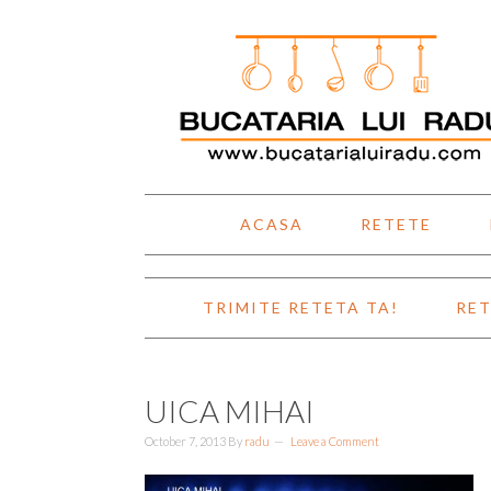
Skip
Skip
Skip
Skip
to
to
to
to
primary
main
primary
footer
navigation
content
sidebar
ACASA
RETETE
TRIMITE RETETA TA!
RET
UICA MIHAI
October 7, 2013
By
radu
Leave a Comment