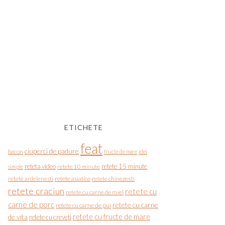
ETICHETE
feat
ciuperci de padure
bacon
fructe de mare
idei
reteta video
retete 15 minute
simple
retete 10 minute
retete asiatice
retete chinezesti
retete ardelenesti
retete craciun
retete cu
retete cu carne de miel
carne de porc
retete cu carne
retete cu carne de pui
de vita
retete cu fructe de mare
retete cu creveti