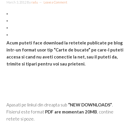
March 3, 2012
By
radu
Leave a Comment
*
*
*
*
Acum puteti face
download
la retetele publicate pe blog
intr-un format usor tip
“Carte de bucate”
pe care-l puteti
accesa si cand nu aveti conectie la net, sau il puteti da,
trimite si tipari pentru voi sau prieteni.
Apasati pe linkul din dreapta sub
“NEW DOWNLOADS”
.
Fisierul este format
PDF are momentan 20MB
, contine
retete si poze.