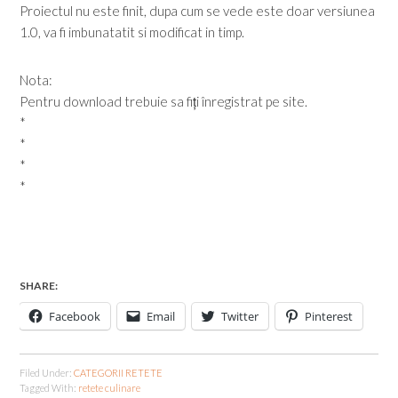
Proiectul nu este finit, dupa cum se vede este doar versiunea
1.0, va fi imbunatatit si modificat in timp.
Nota:
Pentru download trebuie sa fiți înregistrat pe site.
*
*
*
*
SHARE:
Facebook
Email
Twitter
Pinterest
Filed Under:
CATEGORII RETETE
Tagged With:
retete culinare