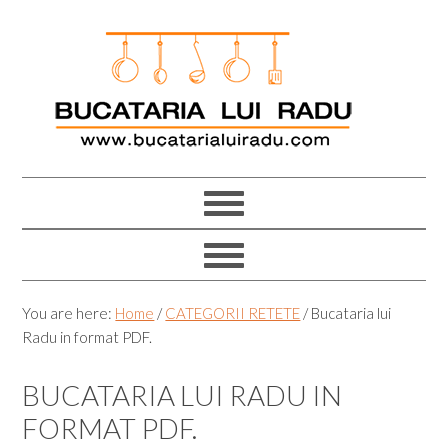
Skip
Skip
Skip
Skip
to
to
to
to
primary
main
primary
footer
navigation
content
sidebar
You are here:
Home
/
CATEGORII RETETE
/
Bucataria lui
Radu in format PDF.
BUCATARIA LUI RADU IN
FORMAT PDF.