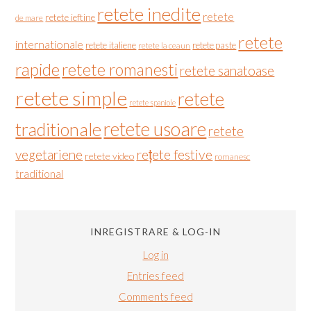
retete inedite
retete
retete ieftine
de mare
retete
internationale
retete italiene
retete paste
retete la ceaun
rapide
retete romanesti
retete sanatoase
retete simple
retete
retete spaniole
retete usoare
traditionale
retete
vegetariene
rețete festive
retete video
romanesc
traditional
INREGISTRARE & LOG-IN
Log in
Entries feed
Comments feed