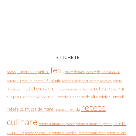
ETICHETE
feat
ciuperci de padure
reteta video
bacon
fructe de mare
idei simple
retete 15 minute
retete asiatice
retete
retete 10 minute
retete ardelenesti
retete craciun
retete cu carne
chinezesti
retete cu carne de miel
de porc
retete cu carne de vita
retete cu creveti
retete cu carne de pui
retete
retete cu fructe de mare
retete cu leurda
culinare
retete
retete culinare cu paste
retete culinare cu peste
cu peste
retete de craciun
retete din ardeal
retete frantuzesti
retete fructe