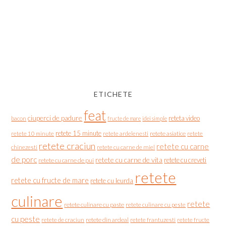
ETICHETE
feat
ciuperci de padure
reteta video
bacon
fructe de mare
idei simple
retete 15 minute
retete asiatice
retete
retete 10 minute
retete ardelenesti
retete craciun
retete cu carne
chinezesti
retete cu carne de miel
de porc
retete cu carne de vita
retete cu creveti
retete cu carne de pui
retete
retete cu fructe de mare
retete cu leurda
culinare
retete
retete culinare cu paste
retete culinare cu peste
cu peste
retete de craciun
retete din ardeal
retete frantuzesti
retete fructe