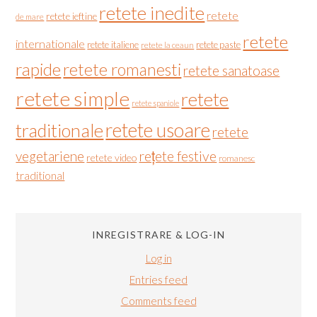
retete inedite
retete
retete ieftine
de mare
retete
internationale
retete italiene
retete paste
retete la ceaun
rapide
retete romanesti
retete sanatoase
retete simple
retete
retete spaniole
retete usoare
traditionale
retete
vegetariene
rețete festive
retete video
romanesc
traditional
INREGISTRARE & LOG-IN
Log in
Entries feed
Comments feed