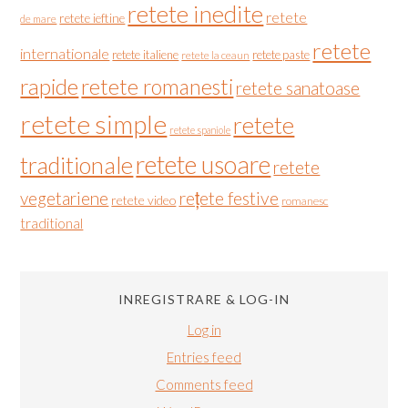
retete inedite
retete
retete ieftine
de mare
retete
internationale
retete italiene
retete paste
retete la ceaun
rapide
retete romanesti
retete sanatoase
retete simple
retete
retete spaniole
retete usoare
traditionale
retete
vegetariene
rețete festive
retete video
romanesc
traditional
INREGISTRARE & LOG-IN
Log in
Entries feed
Comments feed