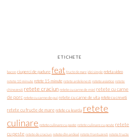
ETICHETE
feat
ciuperci de padure
reteta video
bacon
fructe de mare
idei simple
retete 15 minute
retete asiatice
retete
retete 10 minute
retete ardelenesti
retete craciun
retete cu carne
chinezesti
retete cu carne de miel
de porc
retete cu carne de vita
retete cu creveti
retete cu carne de pui
retete
retete cu fructe de mare
retete cu leurda
culinare
retete
retete culinare cu paste
retete culinare cu peste
cu peste
retete de craciun
retete din ardeal
retete frantuzesti
retete fructe