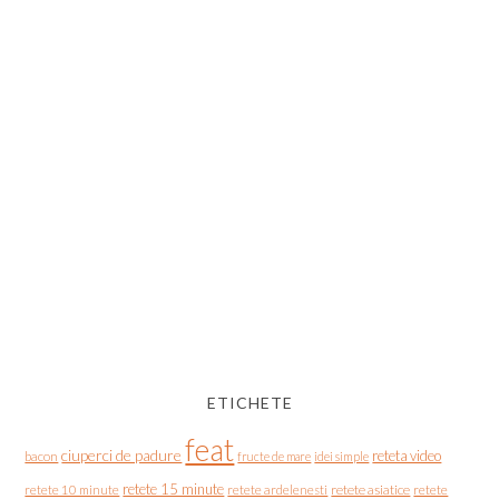
ETICHETE
feat
ciuperci de padure
reteta video
bacon
fructe de mare
idei simple
retete 15 minute
retete asiatice
retete
retete 10 minute
retete ardelenesti