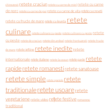
retete craciun
retete cu carne
chinezesti
retete cu carne de miel
de porc
retete cu carne de vita
retete cu creveti
retete cu carne de pui
retete
retete cu fructe de mare
retete cu leurda
culinare
retete
retete culinare cu paste
retete culinare cu peste
cu peste
retete de craciun
retete din ardeal
retete frantuzesti
retete fructe
retete inedite
retete
retete ieftine
de mare
retete
internationale
retete italiene
retete paste
retete la ceaun
rapide
retete romanesti
retete sanatoase
retete simple
retete
retete spaniole
retete usoare
traditionale
retete
vegetariene
rețete festive
retete video
romanesc
traditional