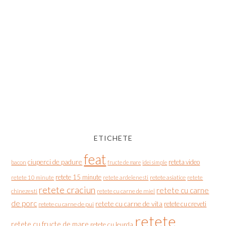
ETICHETE
feat
ciuperci de padure
reteta video
bacon
fructe de mare
idei simple
retete 15 minute
retete asiatice
retete
retete 10 minute
retete ardelenesti
retete craciun
retete cu carne
chinezesti
retete cu carne de miel
de porc
retete cu carne de vita
retete cu creveti
retete cu carne de pui
retete
retete cu fructe de mare
retete cu leurda