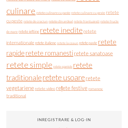
culinare
retete
retete culinare cu paste
retete culinare cu peste
cu peste
retete de craciun
retete din ardeal
retete frantuzesti
retete fructe
retete inedite
retete
retete ieftine
de mare
retete
internationale
retete italiene
retete paste
retete la ceaun
rapide
retete romanesti
retete sanatoase
retete simple
retete
retete spaniole
retete usoare
traditionale
retete
vegetariene
rețete festive
retete video
romanesc
traditional
INREGISTRARE & LOG-IN