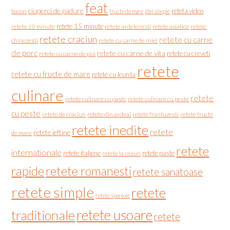
feat
ciuperci de padure
reteta video
bacon
fructe de mare
idei simple
retete 15 minute
retete asiatice
retete
retete 10 minute
retete ardelenesti
retete craciun
retete cu carne
chinezesti
retete cu carne de miel
de porc
retete cu carne de vita
retete cu creveti
retete cu carne de pui
retete
retete cu fructe de mare
retete cu leurda
culinare
retete
retete culinare cu paste
retete culinare cu peste
cu peste
retete de craciun
retete din ardeal
retete frantuzesti
retete fructe
retete inedite
retete
retete ieftine
de mare
retete
internationale
retete italiene
retete paste
retete la ceaun
rapide
retete romanesti
retete sanatoase
retete simple
retete
retete spaniole
retete usoare
traditionale
retete