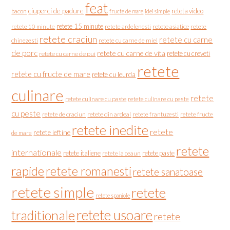
feat
ciuperci de padure
reteta video
bacon
fructe de mare
idei simple
retete 15 minute
retete asiatice
retete
retete 10 minute
retete ardelenesti
retete craciun
retete cu carne
chinezesti
retete cu carne de miel
de porc
retete cu carne de vita
retete cu creveti
retete cu carne de pui
retete
retete cu fructe de mare
retete cu leurda
culinare
retete
retete culinare cu paste
retete culinare cu peste
cu peste
retete de craciun
retete din ardeal
retete frantuzesti
retete fructe
retete inedite
retete
retete ieftine
de mare
retete
internationale
retete italiene
retete paste
retete la ceaun
rapide
retete romanesti
retete sanatoase
retete simple
retete
retete spaniole
retete usoare
traditionale
retete