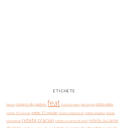
ETICHETE
feat
ciuperci de padure
reteta video
bacon
fructe de mare
idei simple
retete 15 minute
retete asiatice
retete
retete 10 minute
retete ardelenesti
retete craciun
retete cu carne
chinezesti
retete cu carne de miel
de porc
retete cu carne de vita