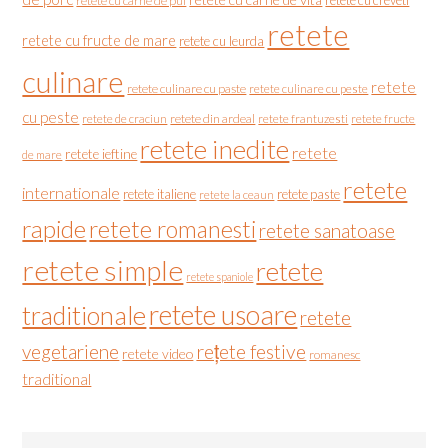
retete cu creveti
retete cu carne de pui
retete
retete cu fructe de mare
retete cu leurda
culinare
retete
retete culinare cu paste
retete culinare cu peste
cu peste
retete de craciun
retete din ardeal
retete frantuzesti
retete fructe
retete inedite
retete
retete ieftine
de mare
retete
internationale
retete italiene
retete paste
retete la ceaun
rapide
retete romanesti
retete sanatoase
retete simple
retete
retete spaniole
retete usoare
traditionale
retete
vegetariene
rețete festive
retete video
romanesc
traditional