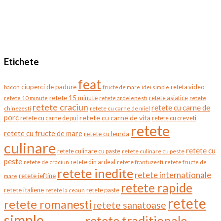
Etichete
feat
ciuperci de padure
reteta video
bacon
fructe de mare
idei simple
retete 15 minute
retete asiatice
retete
retete 10 minute
retete ardelenesti
retete craciun
retete cu carne de
chinezesti
retete cu carne de miel
porc
retete cu carne de vita
retete cu creveti
retete cu carne de pui
retete
retete cu fructe de mare
retete cu leurda
culinare
retete cu
retete culinare cu paste
retete culinare cu peste
peste
retete de craciun
retete din ardeal
retete frantuzesti
retete fructe de
retete inedite
retete internationale
retete ieftine
mare
retete rapide
retete italiene
retete paste
retete la ceaun
retete
retete romanesti
retete sanatoase
simple
retete traditionale