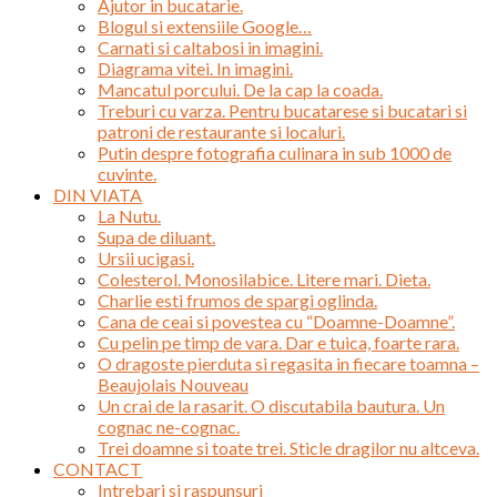
Ajutor in bucatarie.
Blogul si extensiile Google…
Carnati si caltabosi in imagini.
Diagrama vitei. In imagini.
Mancatul porcului. De la cap la coada.
Treburi cu varza. Pentru bucatarese si bucatari si
patroni de restaurante si localuri.
Putin despre fotografia culinara in sub 1000 de
cuvinte.
DIN VIATA
La Nutu.
Supa de diluant.
Ursii ucigasi.
Colesterol. Monosilabice. Litere mari. Dieta.
Charlie esti frumos de spargi oglinda.
Cana de ceai si povestea cu “Doamne-Doamne”.
Cu pelin pe timp de vara. Dar e tuica, foarte rara.
O dragoste pierduta si regasita in fiecare toamna –
Beaujolais Nouveau
Un crai de la rasarit. O discutabila bautura. Un
cognac ne-cognac.
Trei doamne si toate trei. Sticle dragilor nu altceva.
CONTACT
Intrebari si raspunsuri