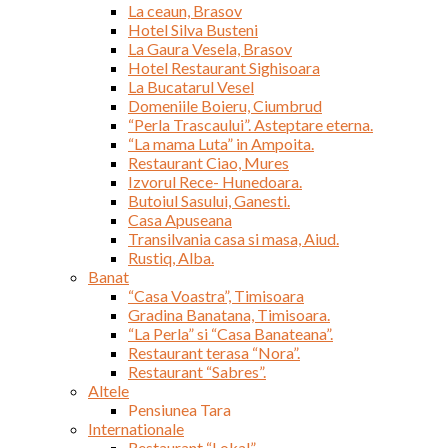
La ceaun, Brasov
Hotel Silva Busteni
La Gaura Vesela, Brasov
Hotel Restaurant Sighisoara
La Bucatarul Vesel
Domeniile Boieru, Ciumbrud
“Perla Trascaului”. Asteptare eterna.
“La mama Luta” in Ampoita.
Restaurant Ciao, Mures
Izvorul Rece- Hunedoara.
Butoiul Sasului, Ganesti.
Casa Apuseana
Transilvania casa si masa, Aiud.
Rustiq, Alba.
Banat
“Casa Voastra”, Timisoara
Gradina Banatana, Timisoara.
“La Perla” si “Casa Banateana”.
Restaurant terasa “Nora”.
Restaurant “Sabres”.
Altele
Pensiunea Tara
Internationale
Restaurant “Lokal”.