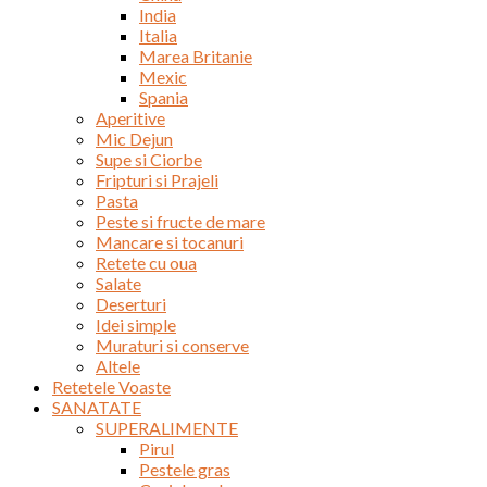
India
Italia
Marea Britanie
Mexic
Spania
Aperitive
Mic Dejun
Supe si Ciorbe
Fripturi si Prajeli
Pasta
Peste si fructe de mare
Mancare si tocanuri
Retete cu oua
Salate
Deserturi
Idei simple
Muraturi si conserve
Altele
Retetele Voaste
SANATATE
SUPERALIMENTE
Pirul
Pestele gras