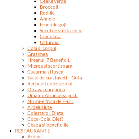
Ceaiul verde
Broccoli
Rodiile
Afinele
Fructele goji
Sucul de sfecla rosie
Ciocolata.
Usturoiul
Cola si corpul
Grasimea
Hreanul. 7 Beneficii.
Mierea si scortisoara
Cucurma si tusea
Sucul de crastaveti – Guta
Reduceti colesterolul
Otrava margarina
Umami. Al cincilea gust.
Nu mi-e frica de E-uri.
Ardeiul iute
Colesterol. Dieta.
Coca-Cola. Diet?
Ceapa si beneficiile
RESTAURANTE
Ardeal