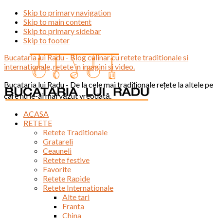
Skip to primary navigation
Skip to main content
Skip to primary sidebar
Skip to footer
Bucataria lui Radu - Blog culinar cu retete traditionale si
internationale, retete in imagini si video.
Bucataria lui Radu - De la cele mai tradiționale rețete la altele pe
care nu le-ai mai văzut vreodată.
ACASA
RETETE
Retete Traditionale
Gratareli
Ceauneli
Retete festive
Favorite
Retete Rapide
Retete Internationale
Alte tari
Franta
China