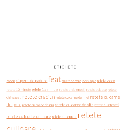
ETICHETE
feat
ciuperci de padure
reteta video
bacon
fructe de mare
idei simple
retete 15 minute
retete asiatice
retete
retete 10 minute
retete ardelenesti
retete craciun
retete cu carne
chinezesti
retete cu carne de miel
de porc
retete cu carne de vita
retete cu creveti
retete cu carne de pui
retete
retete cu fructe de mare
retete cu leurda
culinare