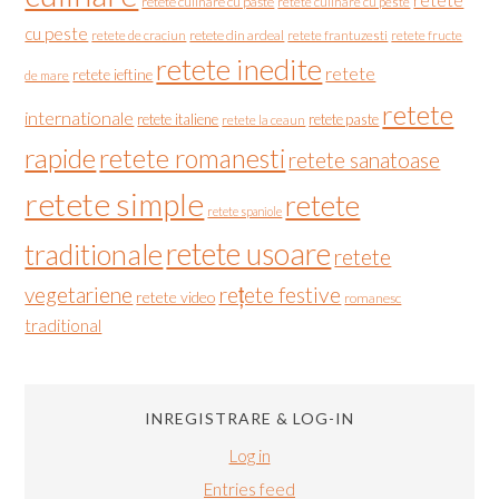
retete
retete culinare cu paste
retete culinare cu peste
cu peste
retete de craciun
retete din ardeal
retete frantuzesti
retete fructe
retete inedite
retete
retete ieftine
de mare
retete
internationale
retete italiene
retete paste
retete la ceaun
rapide
retete romanesti
retete sanatoase
retete simple
retete
retete spaniole
retete usoare
traditionale
retete
vegetariene
rețete festive
retete video
romanesc
traditional
INREGISTRARE & LOG-IN
Log in
Entries feed