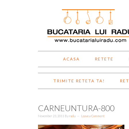
Skip
Skip
Skip
Skip
to
to
to
to
primary
main
primary
footer
navigation
content
sidebar
ACASA
RETETE
TRIMITE RETETA TA!
RET
CARNEUNTURA-800
November 23, 2011
By
radu
Leave a Comment