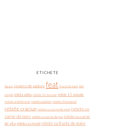
ETICHETE
feat
ciuperci de padure
bacon
fructe de mare
idei
reteta video
retete 15 minute
simple
retete 10 minute
retete asiatice
retete chinezesti
retete ardelenesti
retete craciun
retete cu
retete cu carne de miel
carne de porc
retete cu carne
retete cu carne de pui
de vita
retete cu fructe de mare
retete cu creveti