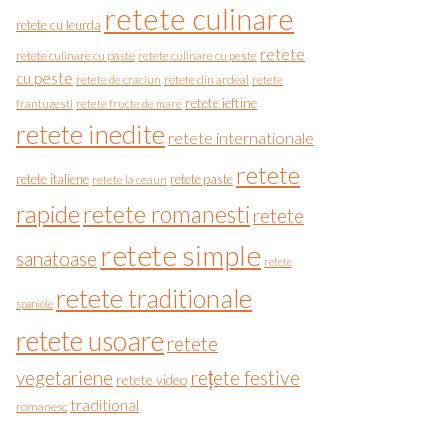
retete culinare
retete cu leurda
retete
retete culinare cu paste
retete culinare cu peste
cu peste
retete de craciun
retete din ardeal
retete
retete ieftine
frantuzesti
retete fructe de mare
retete inedite
retete internationale
retete
retete italiene
retete paste
retete la ceaun
rapide
retete romanesti
retete
retete simple
sanatoase
retete
retete traditionale
spaniole
retete usoare
retete
vegetariene
rețete festive
retete video
traditional
romanesc