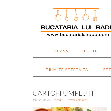
Skip
Skip
Skip
Skip
to
to
to
to
primary
main
primary
footer
navigation
content
sidebar
ACASA
RETETE
TRIMITE RETETA TA!
RET
CARTOFI UMPLUTI
January 28, 2013
By
radu
Leave a Comment