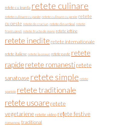
retete culinare
retete cu leurda
retete
retete culinare cu paste
retete culinare cu peste
cu peste
retete de craciun
retete din ardeal
retete
retete ieftine
frantuzesti
retete fructe de mare
retete inedite
retete internationale
retete
retete italiene
retete paste
retete la ceaun
rapide
retete romanesti
retete
retete simple
sanatoase
retete
retete traditionale
spaniole
retete usoare
retete
vegetariene
rețete festive
retete video
traditional
romanesc