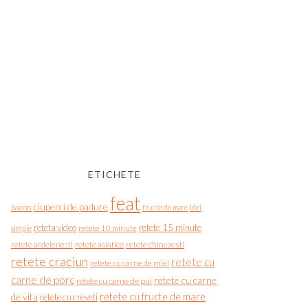
ETICHETE
feat
ciuperci de padure
bacon
fructe de mare
idei
reteta video
retete 15 minute
simple
retete 10 minute
retete asiatice
retete chinezesti
retete ardelenesti
retete craciun
retete cu
retete cu carne de miel
carne de porc
retete cu carne
retete cu carne de pui
de vita
retete cu fructe de mare
retete cu creveti