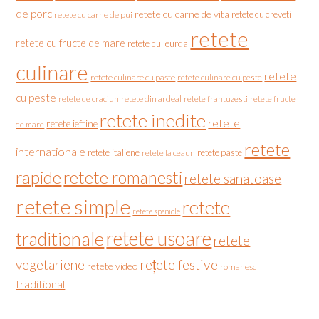
de porc
retete cu carne de vita
retete cu creveti
retete cu carne de pui
retete
retete cu fructe de mare
retete cu leurda
culinare
retete
retete culinare cu paste
retete culinare cu peste
cu peste
retete de craciun
retete din ardeal
retete frantuzesti
retete fructe
retete inedite
retete
retete ieftine
de mare
retete
internationale
retete italiene
retete paste
retete la ceaun
rapide
retete romanesti
retete sanatoase
retete simple
retete
retete spaniole
retete usoare
traditionale
retete
vegetariene
rețete festive
retete video
romanesc
traditional