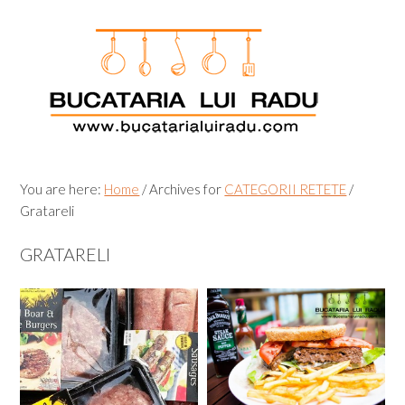
Skip
Skip
Skip
Skip
to
to
to
to
primary
main
primary
footer
navigation
content
sidebar
You are here:
Home
/
Archives for
CATEGORII RETETE
/
Gratareli
GRATARELI