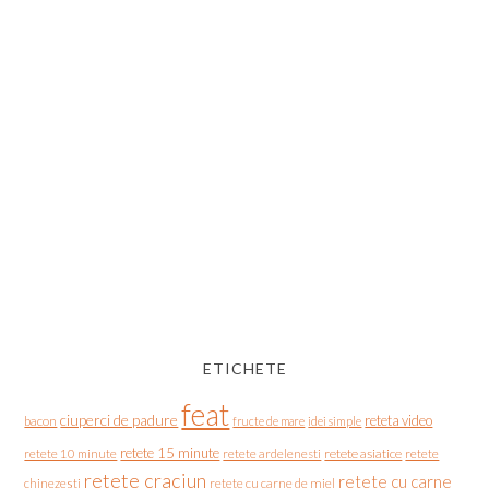
ETICHETE
feat
ciuperci de padure
reteta video
bacon
fructe de mare
idei simple
retete 15 minute
retete asiatice
retete
retete 10 minute
retete ardelenesti
retete craciun
retete cu carne
chinezesti
retete cu carne de miel