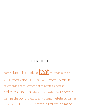
ETICHETE
feat
ciuperci de padure
bacon
fructe de mare
idei
reteta video
retete 15 minute
simple
retete 10 minute
retete asiatice
retete chinezesti
retete ardelenesti
retete craciun
retete cu
retete cu carne de miel
carne de porc
retete cu carne
retete cu carne de pui
de vita
retete cu fructe de mare
retete cu creveti