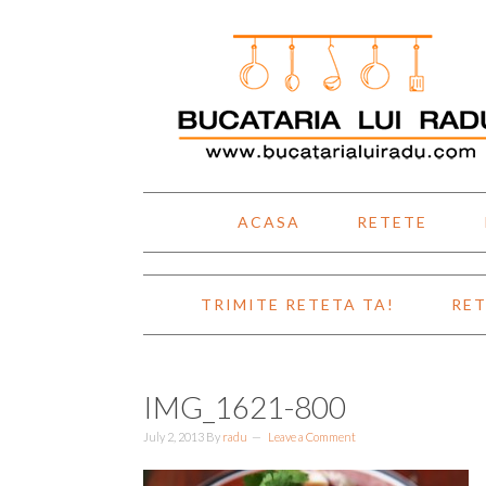
Skip
Skip
Skip
Skip
to
to
to
to
primary
main
primary
footer
navigation
content
sidebar
ACASA
RETETE
TRIMITE RETETA TA!
RET
IMG_1621-800
July 2, 2013
By
radu
Leave a Comment