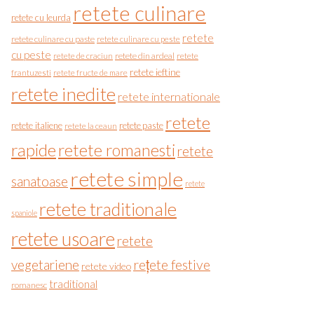
retete culinare
retete cu leurda
retete
retete culinare cu paste
retete culinare cu peste
cu peste
retete de craciun
retete din ardeal
retete
retete ieftine
frantuzesti
retete fructe de mare
retete inedite
retete internationale
retete
retete italiene
retete paste
retete la ceaun
rapide
retete romanesti
retete
retete simple
sanatoase
retete
retete traditionale
spaniole
retete usoare
retete
vegetariene
rețete festive
retete video
traditional
romanesc