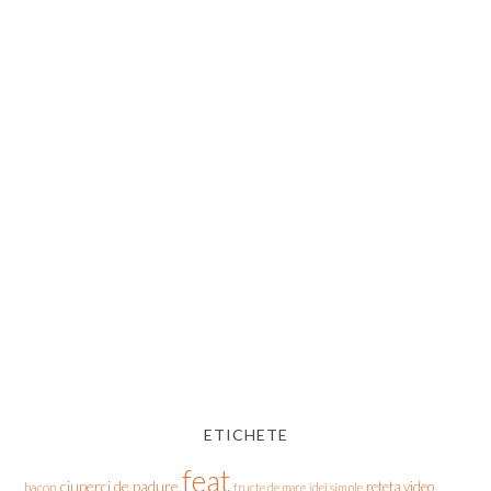
ETICHETE
feat
ciuperci de padure
reteta video
bacon
fructe de mare
idei simple