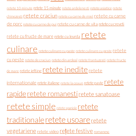
retete 15 minute
retete asiatice
retete
retete 10 minute
retete ardelenesti
retete craciun
retete cu carne
chinezesti
retete cu carne de miel
de porc
retete cu carne de vita
retete cu creveti
retete cu carne de pui
retete
retete cu fructe de mare
retete cu leurda
culinare
retete
retete culinare cu paste
retete culinare cu peste
cu peste
retete de craciun
retete din ardeal
retete frantuzesti
retete fructe
retete inedite
retete
retete ieftine
de mare
retete
internationale
retete italiene
retete paste
retete la ceaun
rapide
retete romanesti
retete sanatoase
retete simple
retete
retete spaniole
retete usoare
traditionale
retete
vegetariene
rețete festive
retete video
romanesc