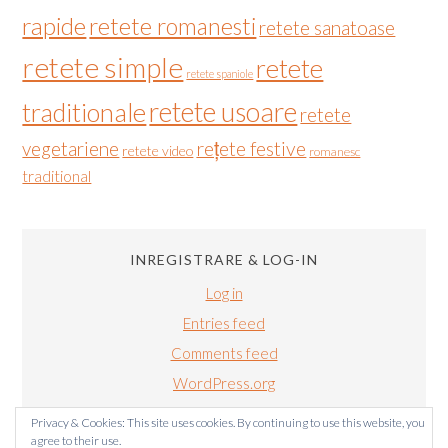
rapide
retete romanesti
retete sanatoase
retete simple
retete
retete spaniole
retete usoare
traditionale
retete
vegetariene
rețete festive
retete video
romanesc
traditional
INREGISTRARE & LOG-IN
Log in
Entries feed
Comments feed
WordPress.org
Privacy & Cookies: This site uses cookies. By continuing to use this website, you
agree to their use.