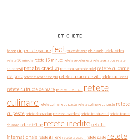
ETICHETE
feat
ciuperci de padure
reteta video
bacon
fructe de mare
idei simple
retete 15 minute
retete asiatice
retete
retete 10 minute
retete ardelenesti
retete craciun
retete cu carne
chinezesti
retete cu carne de miel
de porc
retete cu carne de vita
retete cu creveti
retete cu carne de pui
retete
retete cu fructe de mare
retete cu leurda
culinare
retete
retete culinare cu paste
retete culinare cu peste
cu peste
retete de craciun
retete din ardeal
retete frantuzesti
retete fructe
retete inedite
retete
retete ieftine
de mare
retete
internationale
retete italiene
retete paste
retete la ceaun