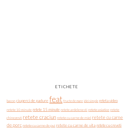
ETICHETE
feat
ciuperci de padure
reteta video
bacon
fructe de mare
idei simple
retete 15 minute
retete asiatice
retete
retete 10 minute
retete ardelenesti
retete craciun
retete cu carne
chinezesti
retete cu carne de miel
de porc
retete cu carne de vita
retete cu creveti
retete cu carne de pui