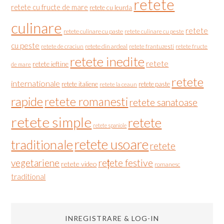
retete
retete cu fructe de mare
retete cu leurda
culinare
retete
retete culinare cu paste
retete culinare cu peste
cu peste
retete de craciun
retete din ardeal
retete frantuzesti
retete fructe
retete inedite
retete
retete ieftine
de mare
retete
internationale
retete italiene
retete paste
retete la ceaun
rapide
retete romanesti
retete sanatoase
retete simple
retete
retete spaniole
retete usoare
traditionale
retete
vegetariene
rețete festive
retete video
romanesc
traditional
INREGISTRARE & LOG-IN