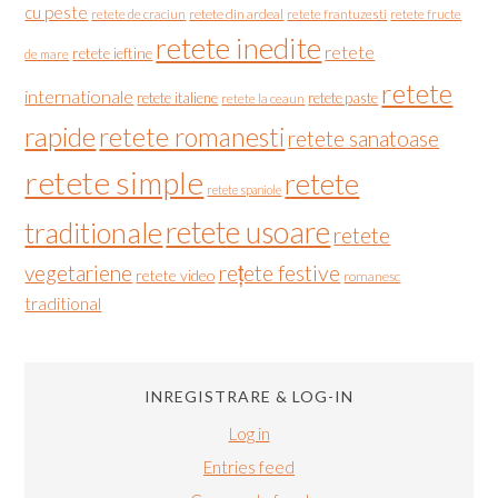
cu peste
retete de craciun
retete din ardeal
retete frantuzesti
retete fructe
retete inedite
retete
retete ieftine
de mare
retete
internationale
retete italiene
retete paste
retete la ceaun
rapide
retete romanesti
retete sanatoase
retete simple
retete
retete spaniole
retete usoare
traditionale
retete
vegetariene
rețete festive
retete video
romanesc
traditional
INREGISTRARE & LOG-IN
Log in
Entries feed