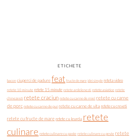
ETICHETE
feat
ciuperci de padure
reteta video
bacon
fructe de mare
idei simple
retete 15 minute
retete asiatice
retete
retete 10 minute
retete ardelenesti
retete craciun
retete cu carne
chinezesti
retete cu carne de miel
de porc
retete cu carne de vita
retete cu creveti
retete cu carne de pui
retete
retete cu fructe de mare
retete cu leurda
culinare
retete
retete culinare cu paste
retete culinare cu peste