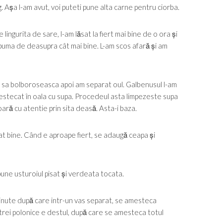
. Așa l-am avut, voi puteti pune alta carne pentru ciorba.
 lingurita de sare, l-am lăsat la fiert mai bine de o ora și
puma de deasupra cât mai bine. L-am scos afară și am
c sa bolboroseasca apoi am separat oul. Galbenusul l-am
mestecat în oala cu supa. Procedeul asta limpezeste supa
ară cu atentie prin sita deasă. Asta-i baza.
at bine. Când e aproape fiert, se adaugă ceapa și
pune usturoiul pisat și verdeata tocata.
inute după care intr-un vas separat, se amesteca
 trei polonice e destul, după care se amesteca totul