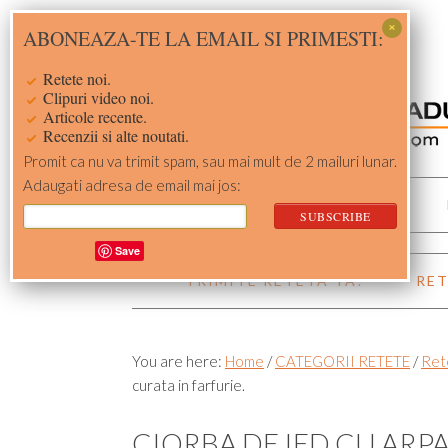
Skip
Skip
Skip
Skip
ABONEAZA-TE LA EMAIL SI PRIMESTI:
to
to
to
to
primary
main
primary
footer
Retete noi.
navigation
content
sidebar
Clipuri video noi.
Articole recente.
Recenzii si alte noutati.
Promit ca nu va trimit spam, sau mai mult de 2 mailuri lunar.
Adaugati adresa de email mai jos:
ACASA
RETETE
Save
TRIMITE RETETA TA!
RET
You are here:
Home
/
CATEGORII RETETE
/
Ret
curata in farfurie.
CIORBA DE IED CU ARPA