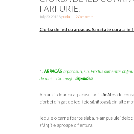
FARFURIE.
July 20, 2012
By
radu
2 Comments
Ciorba de ied cu arpacas. Sanatate curata in f
1.
ARPACÁS
,
arpacasuri
, s.n. Produs alimentar obţinut
de mei. – Din magh.
árpakása
.
Am auzit doar ca arpacasul ar fi sănătos de cons
ciorbei din gat de ied ii zic sănătoasă din alte mo
Iedul e o carne foarte slaba, n-am pus ulei deloc
sfârșit e aproape o fiertura.