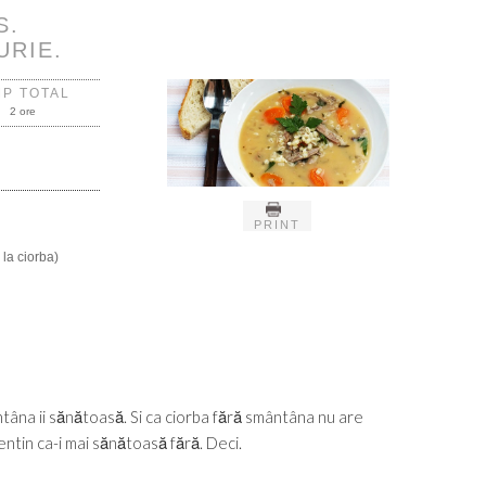
S.
URIE.
MP TOTAL
2 ore
PRINT
 la ciorba)
âna ii sănătoasă. Si ca ciorba fără smântâna nu are
entin ca-i mai sănătoasă fără. Deci.