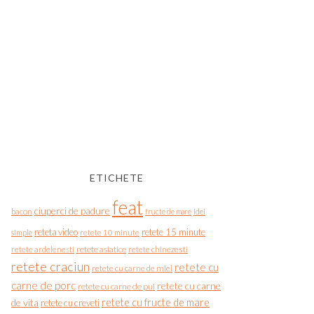
ETICHETE
feat
ciuperci de padure
bacon
fructe de mare
idei
reteta video
retete 15 minute
simple
retete 10 minute
retete asiatice
retete chinezesti
retete ardelenesti
retete craciun
retete cu
retete cu carne de miel
carne de porc
retete cu carne
retete cu carne de pui
de vita
retete cu fructe de mare
retete cu creveti