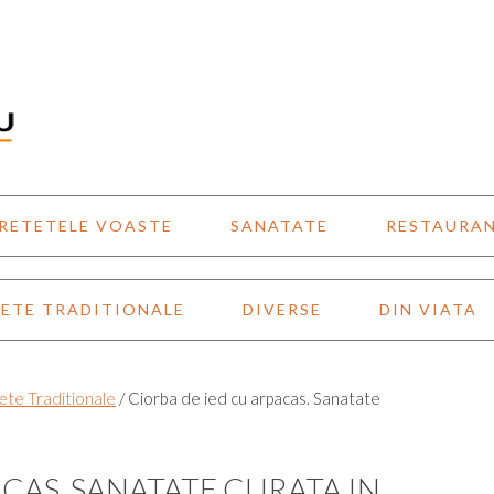
RETETELE VOASTE
SANATATE
RESTAURA
ETE TRADITIONALE
DIVERSE
DIN VIATA
ete Traditionale
/
Ciorba de ied cu arpacas. Sanatate
CAS. SANATATE CURATA IN