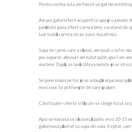
Pentru ciorba asta am folosit un gat de ied întreg
Am pus gatul la fiert acoperit cu apa și o jumate de
jumătate pana a fiert carnea bine, curatand de s
luat toată carnea de pe oase, bucati mici.
Supa de carne care a rămas, am lasat-o la foc mi
pus separat, albusul l-am batut putin apoi l-am a
mai bine. După, se lasă câteva minute și se streco
Se pune înapoi pe foc și se adaugă arpacasul spăl
morcovul. Se potrivește de sare și piper.
Când toate-s fierte si făcute se stinge focul, se 
Apoi se mai lasa se răcească putin, vreo 10-15 m
galbenusul păstrat cu supa din oala, treptat, cam