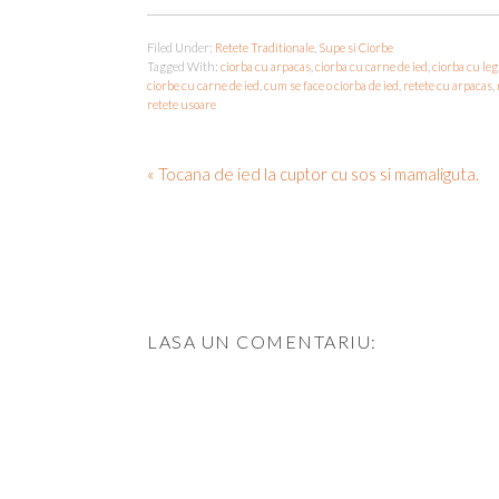
Filed Under:
Retete Traditionale
,
Supe si Ciorbe
Tagged With:
ciorba cu arpacas
,
ciorba cu carne de ied
,
ciorba cu leg
ciorbe cu carne de ied
,
cum se face o ciorba de ied
,
retete cu arpacas
,
retete usoare
« Tocana de ied la cuptor cu sos si mamaliguta.
LASA UN COMENTARIU: