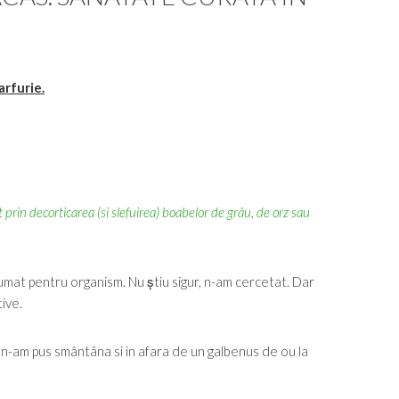
arfurie.
 prin decorticarea (si slefuirea) boabelor de grâu, de orz sau
umat pentru organism. Nu știu sigur, n-am cercetat. Dar
tive.
, n-am pus smântâna si in afara de un galbenus de ou la