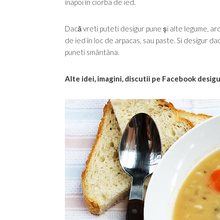
înapoi în ciorba de ied.
Dacă vreti puteti desigur pune și alte legume, arde
de ied în loc de arpacas, sau paste. Si desigur da
puneti smântâna.
Alte idei, imagini, discutii pe Facebook desig