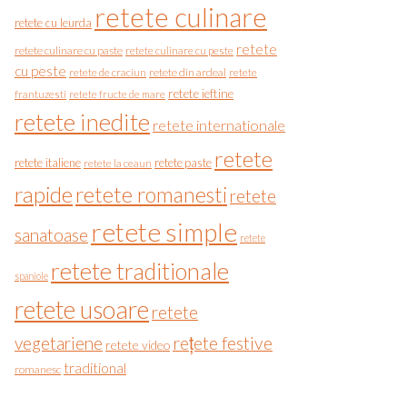
retete culinare
retete cu leurda
retete
retete culinare cu paste
retete culinare cu peste
cu peste
retete de craciun
retete din ardeal
retete
retete ieftine
frantuzesti
retete fructe de mare
retete inedite
retete internationale
retete
retete italiene
retete paste
retete la ceaun
rapide
retete romanesti
retete
retete simple
sanatoase
retete
retete traditionale
spaniole
retete usoare
retete
vegetariene
rețete festive
retete video
traditional
romanesc