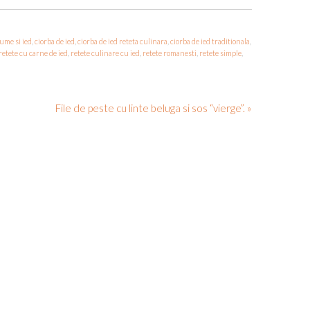
ume si ied
,
ciorba de ied
,
ciorba de ied reteta culinara
,
ciorba de ied traditionala
,
retete cu carne de ied
,
retete culinare cu ied
,
retete romanesti
,
retete simple
,
File de peste cu linte beluga si sos “vierge”. »