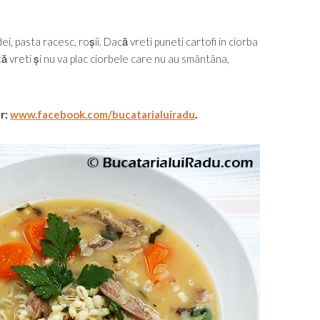
i, pasta racesc, roșii. Dacă vreti puneti cartofi in ciorba
că vreti și nu va plac ciorbele care nu au smântâna,
ur:
www.facebook.com/bucatarialuiradu
.