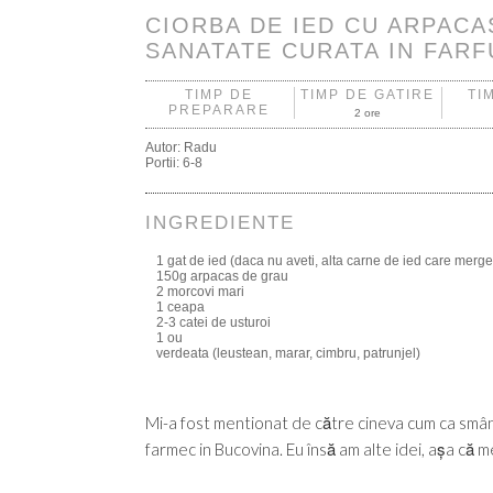
CIORBA DE IED CU ARPACA
SANATATE CURATA IN FARF
TIMP DE
TIMP DE GATIRE
TI
PREPARARE
2 ore
Autor:
Radu
Portii:
6-8
INGREDIENTE
1 gat de ied (daca nu aveti, alta carne de ied care merge
150g arpacas de grau
2 morcovi mari
1 ceapa
2-3 catei de usturoi
1 ou
verdeata (leustean, marar, cimbru, patrunjel)
Mi-a fost mentionat de către cineva cum ca smânt
farmec in Bucovina. Eu însă am alte idei, așa că m