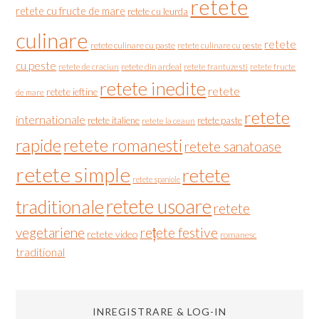
retete
retete cu fructe de mare
retete cu leurda
culinare
retete
retete culinare cu paste
retete culinare cu peste
cu peste
retete de craciun
retete din ardeal
retete frantuzesti
retete fructe
retete inedite
retete
retete ieftine
de mare
retete
internationale
retete italiene
retete paste
retete la ceaun
rapide
retete romanesti
retete sanatoase
retete simple
retete
retete spaniole
retete usoare
traditionale
retete
vegetariene
rețete festive
retete video
romanesc
traditional
INREGISTRARE & LOG-IN