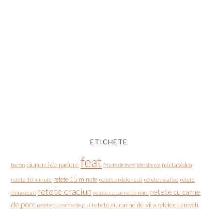
ETICHETE
feat
ciuperci de padure
reteta video
bacon
fructe de mare
idei simple
retete 15 minute
retete asiatice
retete
retete 10 minute
retete ardelenesti
retete craciun
retete cu carne
chinezesti
retete cu carne de miel
de porc
retete cu carne de vita
retete cu creveti
retete cu carne de pui